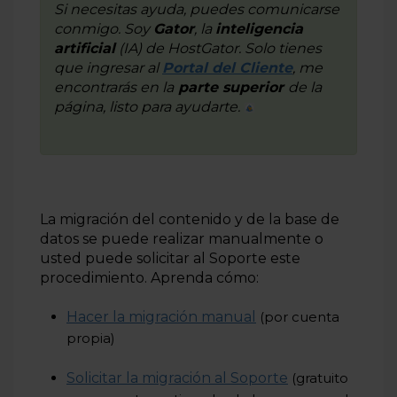
Si necesitas ayuda, puedes comunicarse
conmigo. Soy
Gator
, la
inteligencia
Cómo migrar un sitio web sin que se caiga
artificial
(IA) de
HostGator
. Solo tienes
Cómo hacer la migración de mi sitio sin cPanel
que ingresar al
Portal del Cliente
, me
encontrarás en la
parte superior
de la
Reglas y plazos de la migración de HostGator
página, listo para ayudarte.
La migración del contenido y de la base de
datos se puede realizar manualmente o
usted puede solicitar al Soporte este
procedimiento. Aprenda cómo:
Hacer la migración manual
(por cuenta
propia)
Solicitar la migración al Soporte
(gratuito