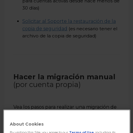
para cuentas activas desde hace menos de
30 días)
Solicitar al Soporte la restauración de la
copia de seguridad
(es necesario tener el
archivo de la copia de seguridad)
Hacer la migración manual
(por cuenta propia)
Vea los pasos para realizar una migración de
modo manual:
About Cookies
Etapa 1: Migrar el contenido
By visiting this Site, you agree to our
Terms of Use
, including its