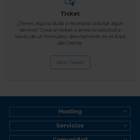
Ticket
¿Tienes alguna duda o necesitas solicitar algún
servicio? Crea un ticket o envía tu solicitud a
través de un formulario directamente en el Área
del Cliente.
Abrir Ticket
Hosting
Web Hosting
Servicios
Creador de Sitios
Registro de dominio
Reseller Hosting
Comunidad