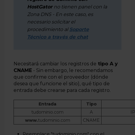
HostGator
no tienen panel con la
Zona DNS - En este caso, es
necesario solicitar el
procedimiento al
Soporte
Técnico a través de chat
Necesitará
cambiar
los
registros de
tipo A y
CNAME
-
Sin
embargo,
le
recomendamos
que confirme
con
el
proveedor
(
dónde
desea
que funcione
el
sitio),
qué
tipo de
entrada
debe
crearse
para cada registro.
Entrada
Tipo
tudominio.com
A
IP
www.
tudominio.com
CNAME
Reemplace "tudominio.com" con el