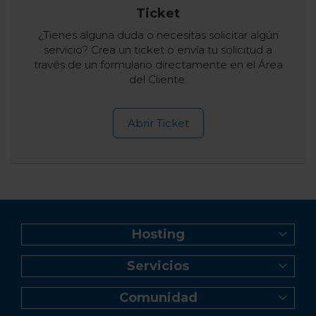
Ticket
¿Tienes alguna duda o necesitas solicitar algún
servicio? Crea un ticket o envía tu solicitud a
través de un formulario directamente en el Área
del Cliente.
Abrir Ticket
Hosting
Web Hosting
Servicios
Creador de Sitios
Registro de dominio
Reseller Hosting
Comunidad
Transferencia de dominio
Servidor VPS