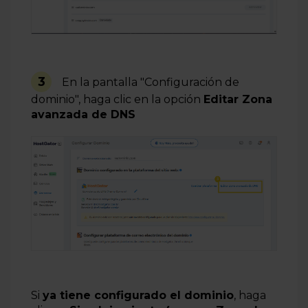
3
En
la
p
a
ntalla
"
Configuración
de
dom
in
i
o
",
hag
a
clic
en
la
o
pción
Editar
Z
on
a
avanzada de DNS
Si
ya tiene configurado el dominio
, haga