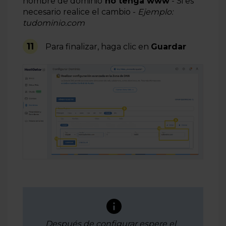
nombre de dominio
no tenga www
- Si es
necesario realice el cambio -
Ejemplo:
tudominio.com
11
Para finalizar
, haga clic en
Guardar
Después de configurar espere el