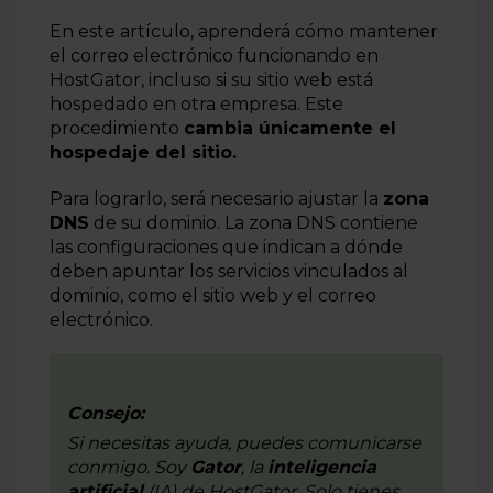
correos entrantes?
En este artículo, aprenderá cómo mantener
Cómo migrar cuentas de correo electrónico a
el correo electrónico funcionando en
HostGator
HostGator, incluso si su sitio web está
Cómo migrar cuentas de correo electrónico a través de
hospedado en otra empresa. Este
MailStore
procedimiento
cambia únicamente el
hospedaje del sitio.
POP3 o IMAP con SSL
Para lograrlo, será necesario ajustar la
zona
¿Cuál es la diferencia entre POP e IMAP?
DNS
de su dominio. La zona DNS contiene
Más información
las configuraciones que indican a dónde
deben apuntar los servicios vinculados al
dominio, como el sitio web y el correo
electrónico.
Consejo:
Si necesitas ayuda, puedes comunicarse
conmigo. Soy
Gator
, la
inteligencia
artificial
(IA) de
HostGator
. Solo tienes