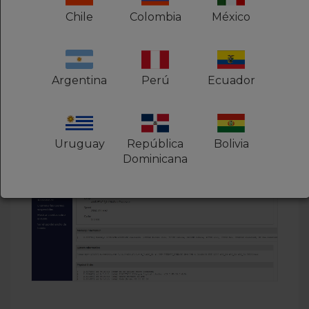
Chile
Colombia
México
4
Para verificar las aplicaciones instaladas
Argentina
Perú
Ecuador
y sus versiones, haz clic en
Estado del
Servidor
Uruguay
República
Bolivia
Dominicana