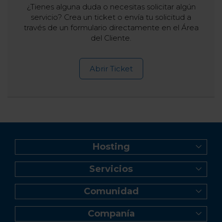
¿Tienes alguna duda o necesitas solicitar algún
servicio? Crea un ticket o envía tu solicitud a
través de un formulario directamente en el Área
del Cliente.
Abrir Ticket
Hosting
Web Hosting
Servicios
Creador de Sitios
Registro de dominio
Reseller Hosting
Comunidad
Transferencia de dominio
Servidor VPS
Blog
Correo profesional Titan
Servidor Dedicado Linux
Companía
Videos tutoriales