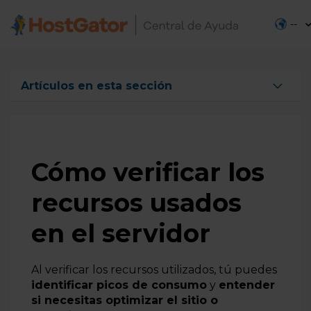
--
Artículos en esta sección
Cómo verificar los recursos usados en el servidor
Cómo regularizar un plan suspendido o cancelado
Cómo restaurar un Backup (copia de seguridad) de un
Cómo verificar los
sitio en HostGator
recursos usados
Primeros pasos para iniciar su proyecto online
¿Cuál es la diferencia entre dominio y hosting?
en el servidor
Cómo verificar si hay archivos en mi sitio web
¿Cuál es el plazo para activar el producto?
Al verificar los recursos utilizados, tú puedes
identificar picos de consumo
y
entender
2 pasos para tener presencia digital
si necesitas optimizar el sitio o