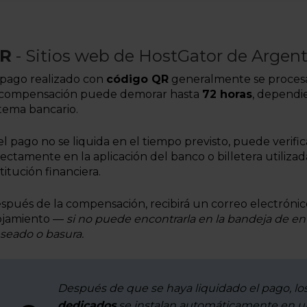
R
- Sitios web de HostGator de Argenti
 pago realizado con
código QR
generalmente se procesa
 compensación puede demorar hasta
72 horas
, dependi
stema bancario.
 el pago no se liquida en el tiempo previsto, puede verific
rectamente en la aplicación del banco o billetera utiliza
stitución financiera.
spués de la compensación, recibirá un correo electrónic
ojamiento —
si no puede encontrarla en la bandeja de ent
seado o basura.
Después de que se haya liquidado el pago, lo
dedicados
se instalan automáticamente en 