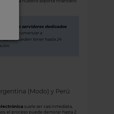
do, acceda a nuestro soporte financiero
 VPS y los servidores dedicados
os, puede comenzar a
Windows
pueden tener hasta 24
ación.
Argentina (Modo) y Perú
/electrónica
suele ser casi inmediata,
os, el proceso puede demorar hasta 2