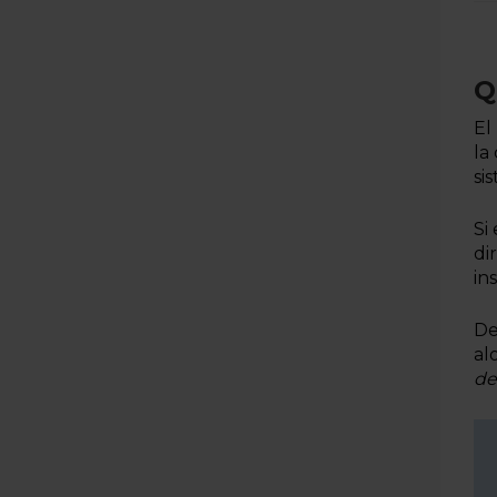
Q
El
la
si
Si
di
in
De
al
de