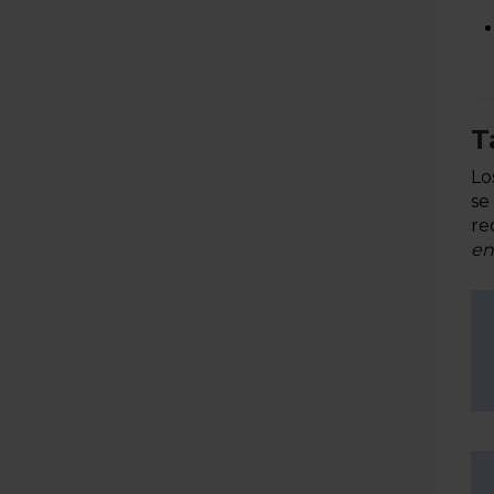
T
Lo
se
re
en