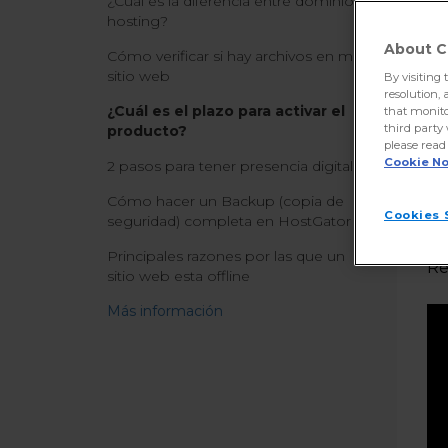
¿Cuál es la diferencia entre dominio y
co
hosting?
About C
Cómo verificar si hay archivos en mi
sitio web
By visiting 
resolution, 
¿Cuál es el plazo para activar el
that monito
third party
producto?
please read
Cookie No
2 pasos para tener presencia digital
Cómo hacer un Backup (copia de
Cookies 
seguridad) completa en HostGator
Principales razones por las que un
Re
sitio web esta offline
Más información