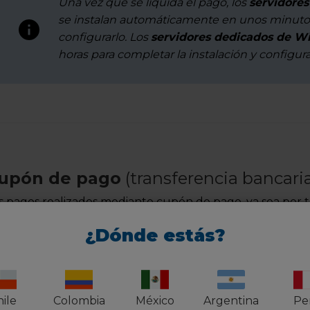
Una vez que se liquida el pago, los
servidores
se instalan automáticamente en unos minut
configurarlo. Los
servidores dedicados de 
horas para completar la instalación y configur
upón de pago
(transferencia bancaria
s pagos realizados mediante cupón de pago, ya sea por tr
eden tardar entre
24 y 72 horas hábiles
en compensars
¿Dónde estás?
spués de la compensación, recibirá un correo electrónic
ojamiento —
si no puede encontrarla en la bandeja de ent
seado o basura.
ile
Colombia
México
Argentina
Pe