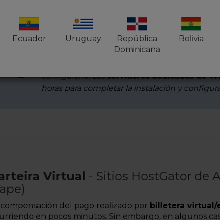
 supera las 72 horas hábiles y el pedido no ha sido activa
través del Portal del Cliente.
Ecuador
Uruguay
República
Bolivia
Dominicana
Una vez que se liquida el pago, los
servidores
se instalan automáticamente en unos minut
configurarlo. Los
servidores dedicados de 
horas para completar la instalación y configur
arteira Virtual
- Sitios HostGator de 
Yape)
 compensación del pago realizado por
billetera virtual
urriendo en pocos minutos. Sin embargo, en algunos cas