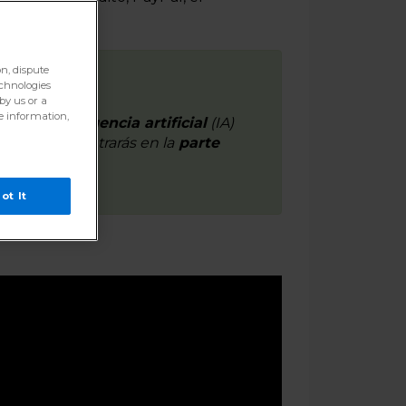
o QR.
on, dispute
echnologies
by us or a
re information,
ator
, la
inteligencia artificial
(IA)
nte
, me encontrarás en la
parte
ot It