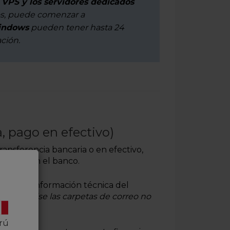
 VPS y los servidores dedicados
os, puede comenzar a
Windows
pueden tener hasta 24
ación.
, pago en efectivo)
ansferencia bancaria o en efectivo,
e, según el banco.
o con la información técnica del
rada, revise las carpetas de correo no
rú