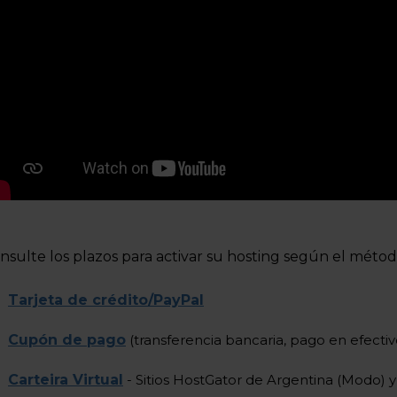
nsulte los plazos para activar su hosting según el métod
Tarjeta de crédito/PayPal
Cupón de pago
(transferencia bancaria, pago en efectiv
Carteira Virtual
- Sitios HostGator de Argentina (Modo) y