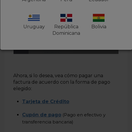
Uruguay
República
Bolivia
Dominicana
Ahora, si lo desea, vea cómo pagar una
factura de acuerdo con la forma de pago
elegido:
Tarjeta de Crédito
Cupón de pago
(Pago en efectivo y
transferencia bancaria)