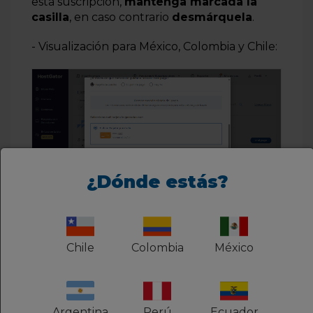
esta suscripción,
mantenga marcada la
casilla
, en caso contrario
desmárquela
.
- Visualización para México, Colombia y Chile:
¿Dónde estás?
Chile
Colombia
México
- Visualización para Argentina, Peru,
Ecuador, Uruguay, República Dominicana y
Bolivia:
Argentina
Perú
Ecuador