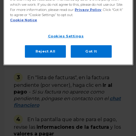
which we work. If you do not agree to this, please do not use our Site.
For more information, please read our
Privacy Policy
. Click “Got It”
to agree or “Cookie Settings” to opt out.
Cookie Notice
Cookies Settings
Reject All
Got It
3
En "
lista de
facturas
", en
la
factura
pendiente (por vencer),
haga
clic
en
Ir al
pago
-
Si su factura no aparece como
pendiente, póngase en contacto con el
chat
financiero
4
En
la
pantalla
que abre para
el
pago,
revise
l
a
s
informaci
ones
de
la
factura
y
los
valores a pagar