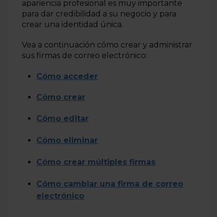
apariencia profesional es muy importante
Cómo importar correos electrónicos para Titan
para dar credibilidad a su negocio y para
crear una identidad única.
Cómo reenviar automáticamente correos electrónicos
en Titan
Vea a continuación cómo crear y administrar
Cómo cambiar la contraseña del correo electrónico
sus firmas de correo electrónico:
Titan
Cómo acceder
Cómo añadir más de una cuenta de correo electrónico
Titan en el mismo panel
Cómo crear
Más información
Cómo editar
Cómo eliminar
Cómo crear múltiples firmas
Cómo cambiar una firma de correo
electrónico