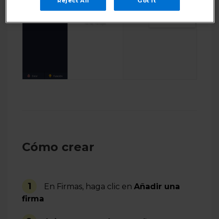
Reject All
Got It
Cómo crear
1
En Firmas, haga clic en
Añadir una
firma