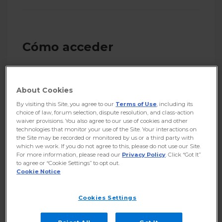
Cómo acceder
1
Haga clic en el
icono de engranaje
About Cookies
para acceder a la página de
Preferencias
By visiting this Site, you agree to our
Terms of Use
, including its
choice of law, forum selection, dispute resolution, and class-action
2
waiver provisions. You also agree to our use of cookies and other
A continuación, haga clic en la opción
technologies that monitor your use of the Site. Your interactions on
Firmas
the Site may be recorded or monitored by us or a third party with
which we work. If you do not agree to this, please do not use our Site.
For more information, please read our
Privacy Policy
. Click “Got It”
to agree or “Cookie Settings” to opt out.
Cookie Notice
Cookies Settings