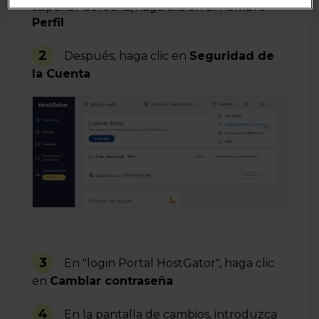
superior derecha, haga clic en el nombre
Perfil
2
Después, haga clic en
Seguridad de
la Cuenta
3
En "login Portal HostGator", haga clic
en
Cambiar contraseña
4
En la pantalla de cambios, introduzca