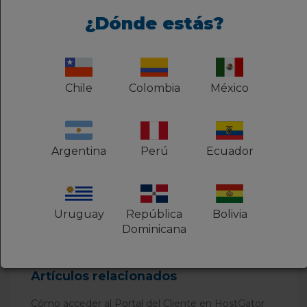
¿Dónde estás?
Consulte también:
Cómo habilitar o deshabilitar la
autenticación de dos factores (2FA)
Chile
Colombia
México
para acceder al Portal del Cliente
Argentina
Perú
Ecuador
¿Fue útil este artículo?
Usuarios a los que les pareció útil: 0 de 0
Uruguay
República
Bolivia
Dominicana
Artículos relacionados
Cómo acceder al Portal del Cliente en HostGator