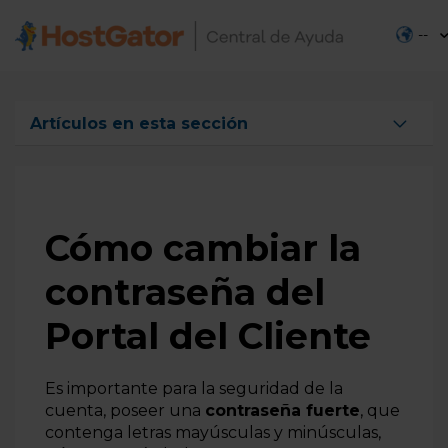
--
Artículos en esta sección
Cómo activar o desactivar la autenticación de dos
factores (2FA) para acceder al Portal del Cliente
Cómo editar los datos de registro en el Portal del
Cliente
Cómo cambiar la
Cómo cambiar el correo electrónico de registro en el
contraseña del
Portal del cliente
Cómo administrar subcuentas en el Portal del cliente
Portal del Cliente
Cómo recuperar el acceso al Portal del Cliente
Es importante para la seguridad
de la
Cómo cambiar la contraseña del Portal del Cliente
cuenta, poseer una
contraseña fuerte
,
que
contenga letras mayúsculas y minúsculas,