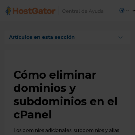
--
Artículos en esta sección
Fallas de redireccionamiento (reenvío) de dominio
Cómo añadir un dominio en el hosting
Cómo redireccionar un dominio
Cómo eliminar
Cómo eliminar dominios y subdominios en el
dominios y
cPanel
Cómo añadir subdominios en el hosting
subdominios en el
Subdominios en Servidores VPS y Dedicados
cPanel
Los dominios adicionales, subdominios y alias