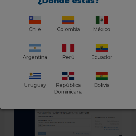
¿Dónde estás?
dominio que desea y haga clic en
Administrar
4
En la nueva pantalla, en la parte
Chile
Colombia
México
inferior de la página, aparece el cuadrante "
Remove the Domain (Eliminar el dominio)",
haga clic en
Remove Domain
(
Eliminar
dominio)
Argentina
Perú
Ecuador
5
Para confirmar, haga clic en
Yes,
Remove This Domain
(
Sí, eliminar este
dominio)
Uruguay
República
Bolivia
Dominicana