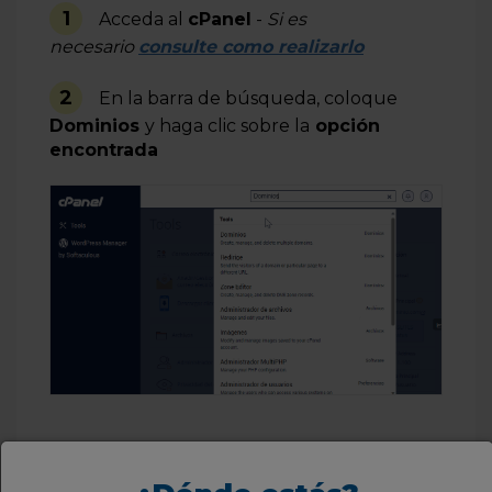
1
Acceda al
cPanel
-
Si es
necesario
consulte como realizarlo
2
En la barra de búsqueda, coloque
Dominios
y haga clic sobre la
opción
encontrada
3
En la pantalla "Dominios", identifique el