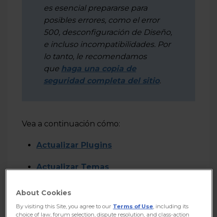
es esencial prepararse para
posibles errores, como el error
500, desconfiguración de Diseño,
e incluso incompatibilidades. Por
lo tanto, le recomendamos
que
haga una copia de
seguridad completa del sitio
.
Vea a continuación cómo:
Actualizar Plugins
Actualizar Temas
About Cookies
By visiting this Site, you agree to our
Terms of Use
, including its
choice of law, forum selection, dispute resolution, and class-action