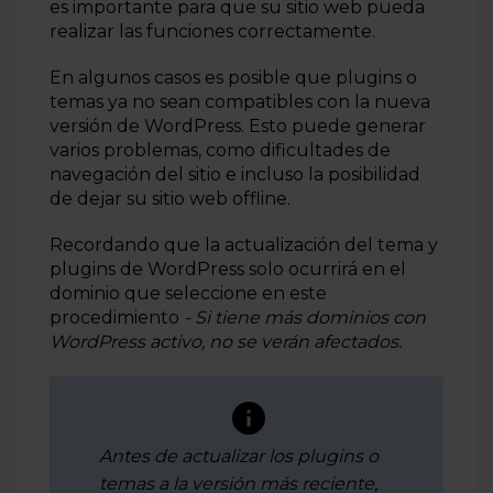
es importante para que su sitio web pueda
Cómo desinstalar plugins de WordPress
realizar las funciones correctamente.
Cómo instalar un tema de WordPress
En algunos casos es posible que plugins o
Cómo configurar y usar un formulario en su sitio web
temas ya no sean compatibles con la nueva
WordPress
versión de WordPress. Esto puede generar
varios problemas, como dificultades de
Más información
navegación del sitio e incluso la posibilidad
de dejar su sitio web offline.
Recordando que la actualización del tema y
plugins de WordPress solo ocurrirá en el
dominio que seleccione en este
procedimiento
- Si tiene más dominios con
WordPress activo, no se verán afectados.
Antes de actualizar los plugins o
temas a la versión más reciente,