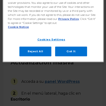
waiver provisions. You also agree to our use of cookies and other
Actualizar Plugins
technologies that monitor your use of the Site. Your interactions on
the Site may be recorded or monitored by us or a third party with
which we work. If you do not agree to this, please do not use our Site.
Actualización masiva
For more information, please read our
Privacy Policy
. Click “Got It”
to agree or “Cookie Settings” to opt out.
Cookie Notice
Actualización individual
Cookies Settings
Reject All
Got It
Actualización masiva
1
Acceda a su
panel WordPress
2
En el menú lateral, haga clic en
Escritorio