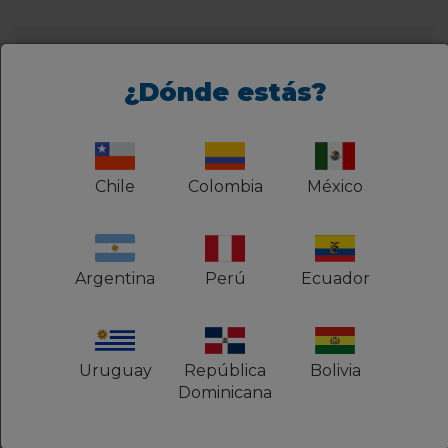
¿Dónde estás?
Atención al Cliente
¿Ya eres cliente? Comunicate directamente con
nuestros analistas. Accede a nuestro chat en
Chile
Colombia
México
línea y recibe las orientaciones técnicas o el
soporte financiero que necesitas.
Inicio Chat
Argentina
Perú
Ecuador
Uruguay
República
Bolivia
Dominicana
Ventas en línea