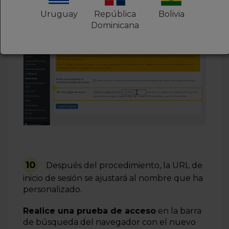
Uruguay
República
Bolivia
Dominicana
10
Después del procedimiento, la URL de
inicio de sesión se ajustará al nombre que ha
personalizado.
Realice una prueba de acceso
en la barra
de búsqueda del navegador con el nuevo