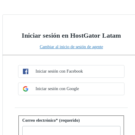
Iniciar sesión en HostGator Latam
Cambiar al inicio de sesión de agente
Elegir método de SSO
Iniciar sesión con SSO
Iniciar sesión con Facebook
Iniciar sesión con Google
Iniciar sesión con contraseña
Correo electrónico* (requerido)