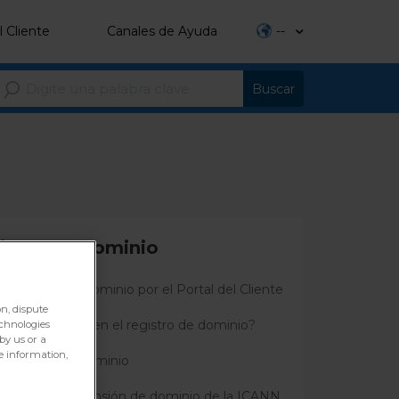
l Cliente
Canales de Ayuda
--
istro de Dominio
contratar un dominio por el Portal del Cliente
on, dispute
s son las fallas en el registro de dominio?
echnologies
by us or a
re information,
registrar un dominio
retirar la suspensión de dominio de la ICANN