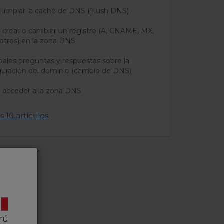
limpiar la caché de DNS (Flush DNS)
crear o cambiar un registro (A, CNAME, MX,
 otros) en la zona DNS
pales preguntas y respuestas sobre la
guración del dominio (cambio de DNS)
acceder a la zona DNS
s 10 artículos
rú