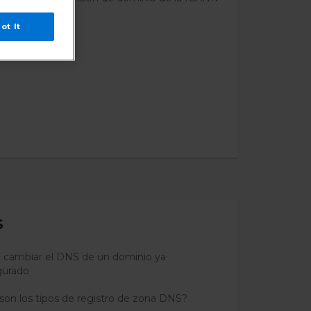
ot It
S
cambiar el DNS de un dominio ya
gurado
son los tipos de registro de zona DNS?