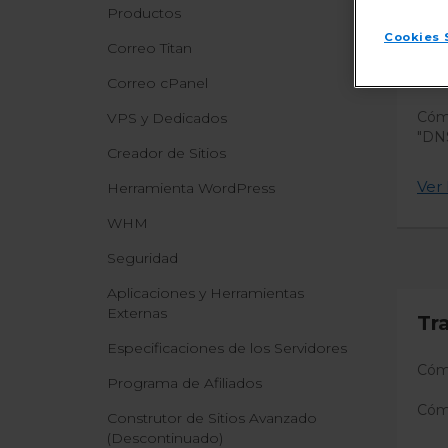
Productos
Cómo
Cookies 
Correo Titan
¿Por
cómo
Correo cPanel
Cómo
VPS y Dedicados
"DN
Creador de Sitios
Ver 
Herramienta WordPress
WHM
Seguridad
Aplicaciones y Herramientas
Externas
Tr
Especificaciones de los Servidores
Cómo
Programa de Afiliados
Cómo
Construtor de Sitios Avanzado
(Descontinuado)