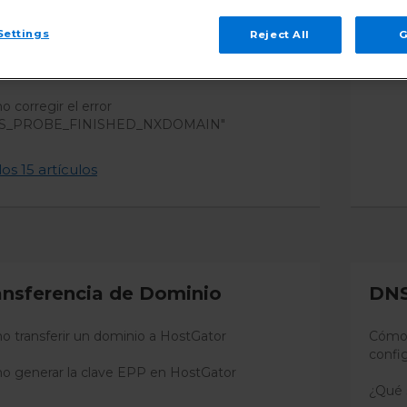
 resolver los problemas en el dominio y DNS
Settings
Reject All
G
 qué el dominio está congelado o expirado y
 resolverlo?
 corregir el error
S_PROBE_FINISHED_NXDOMAIN"
los 15 artículos
ansferencia de Dominio
DN
 transferir un dominio a HostGator
Cómo 
confi
 generar la clave EPP en HostGator
¿Qué 