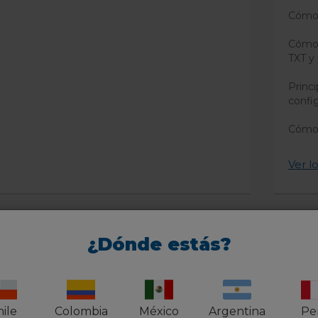
Cómo 
Cómo 
TXT y
Princi
confi
Cómo 
Ver lo
¿Dónde estás?
S en Plataformas Externas
 usar el dominio personalizado de Blogger
ile
Colombia
México
Argentina
Pe