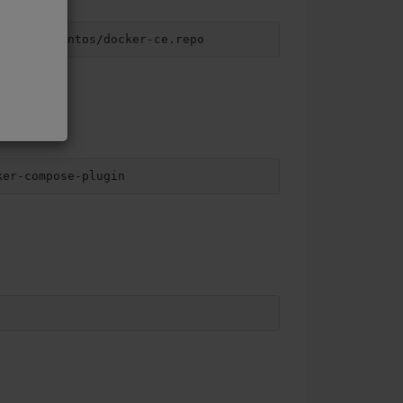
m/linux/centos/docker-ce.repo
ker-compose-plugin