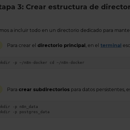
tapa 3: Crear estructura de directo
mos a incluir todo en un directorio dedicado para mante
Para crear el
directorio principal
, en el
terminal
esc
mkdir -p ~/n8n-docker cd ~/n8n-docker
Para
crear subdirectorios
para datos persistentes, es
mkdir -p n8n_data 

mkdir -p postgres_data