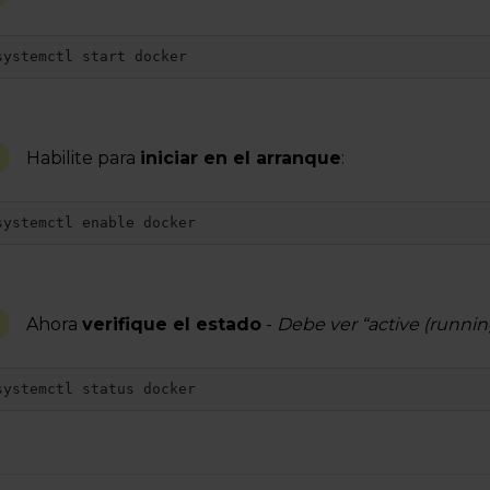
systemctl start docker
Habilite para
iniciar en el arranque
:
systemctl enable docker
Ahora
verifique el estado
-
Debe ver “active (runnin
systemctl status docker