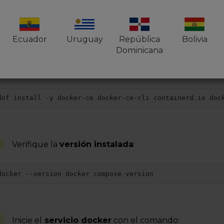
dnf config-manager --add-repo https://download.docker.co
Ecuador
Uruguay
República
Bolivia
Dominicana
Luego,
instale el docker
:
dnf install -y docker-ce docker-ce-cli containerd.io doc
Verifique la
versión instalada
:
docker --version docker compose version
4
Inicie el
servicio docker
con el comando: