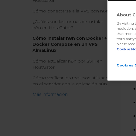
HostGator
Co
Cómo conectarse a la VPS con n8n
About C
¿Cuáles son las formas de instalar
By visiting 
n8n en HostGator?
resolution, 
that monito
Cómo instalar n8n con Docker +
third party
Docker Compose en un VPS
please read
Cookie No
AlmaLinux
Cómo actualizar n8n por SSH en
Cookies 
HostGator
Cómo verificar los recursos utilizados
en el servidor con la aplicación n8n
Más información