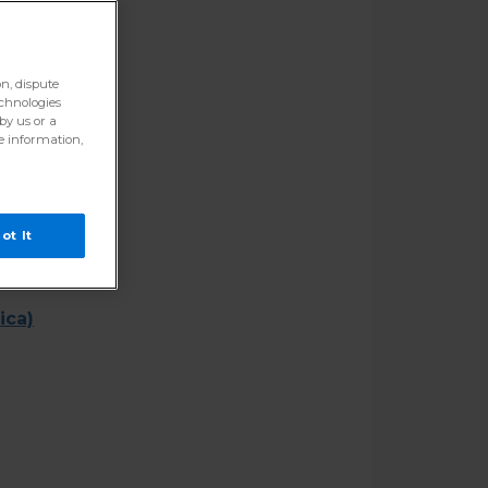
on, dispute
echnologies
by us or a
re information,
ot It
ica)