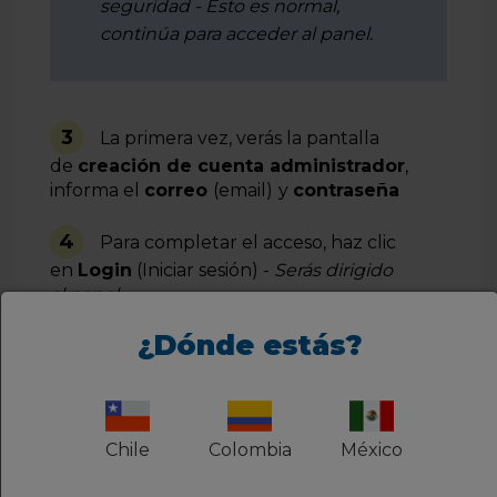
seguridad - Esto es normal,
continúa para acceder al panel.
3
La primera vez, verás la pantalla
de
creación de cuenta administrador
,
informa el
correo
(email)
y
contraseña
4
Para completar el acceso, haz clic
en
Login
(Iniciar sesión) -
Serás dirigido
al panel
¿Dónde estás?
Chile
Colombia
México