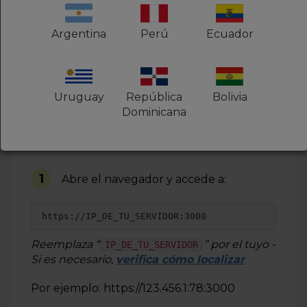
Argentina
Perú
Ecuador
Uruguay
República
Bolivia
Dominicana
A través del navegador
1
Abre el navegador y accede a:
https://IP_DE_TU_SERVIDOR:3000
Reemplaza “
” por el tuyo -
IP_DE_TU_SERVIDOR
Si es necesario,
verifica cómo localizar
Por ejemplo: https://123.456.1.78:3000