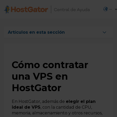
--
Artículos en esta sección
Cuáles son los sistemas operativos disponibles para
VPS en HostGator
¿Qué es un servidor VPS y para qué sirve?
Cómo contratar
¿Qué es la tecnología KVM de la VPS de HostGator?
una VPS en
Información sobre el sistema operativo de las VPS de
HostGator
HostGator
Cuáles son las características de los servidores VPS
Cómo migrar de un plan compartido a un VPS Linux y
En HostGator, además de
elegir el plan
un servidor dedicado
ideal de VPS
, con la cantidad de CPU,
Cómo contratar una VPS en HostGator
memoria,
almacenamiento
y otros recursos
,