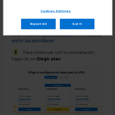
hosting
Cookies Settings
2
Luego, elija la
VPS
de acuerdo con su
Reject All
Got It
necesidad -
Si lo desea, consulte en detalle
las principales
características y diferencias
entre los servidores
3
Para continuar con la contratación,
haga clic en
Elegir plan