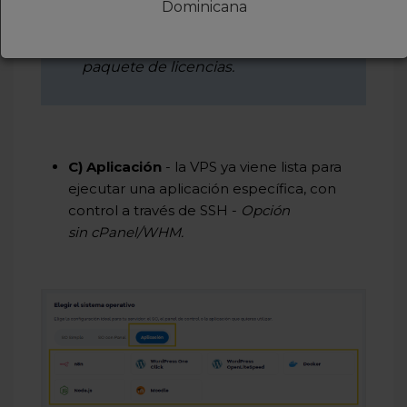
Dominicana
cPanel
elegida. Posteriormente,
usted también podrá cambiar el
paquete de licencias.
C)
Aplicación
- la VPS ya viene lista para
ejecutar una aplicación específica, con
control a través de SSH
-
O
pción
sin
cPanel
/WHM.