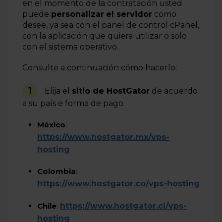
en el momento de la contratación usted
Cómo funciona la VPS simple
puede
personalizar
el servidor
como
Cómo acceder al SSH
desee,
ya sea con el panel de control
cPanel
,
con la aplicación que quiera utilizar o solo
Cómo comprobar la fila de correos electrónicos en
con el sistema operativo.
servidores VPS y Dedicado
Consulte a continuación cómo hacerlo:
Más información
1
E
lija el
sitio de HostGator
de acuerdo
a su país e forma de pago:
México
:
https://www.hostgator.mx/vps-
hosting
Colombia
:
https://www.hostgator.co/vps-hosting
Chile
:
https://www.hostgator.cl/vps-
hosting