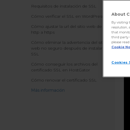
Requisitos de instalación de SSL
About C
Cómo verificar el SSL en WordPress
By visiting 
Cómo ajustar la url del sitio web de
resolution, 
http a https
that monito
third party
Cómo eliminar la advertencia del sitio
please read
Cookie No
web no seguro después de instalar
SSL
Cookies 
Cómo conseguir los archivos del
Co
certificado SSL en HostGator
Cómo renovar el certificado SSL
Más información