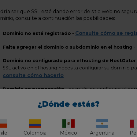
dría ser que SSL esté dando error de sitio web no segur
minio, consulte a continuación las posibilidades:
Dominio no está registrado
-
Consulte cómo se regis
Falta agregar el dominio o subdominio en el hosting
-
Dominio no configurado para el hosting de HostGato
SSL activo en el hosting necesita configurar su dominio pa
consulte cómo hacerlo
Dominio en propagación
- después de configurar el dom
propagación
¿Dónde estás?
Dominio configurado en otra empresa
- la Si el domini
certificado SSL
debe configurarse allí
.
ile
Colombia
México
Argentina
Pe