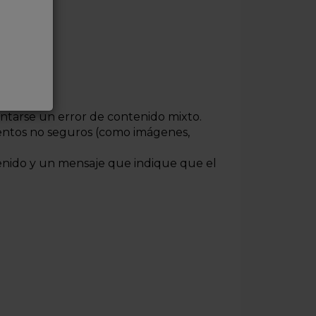
entarse un error de contenido mixto.
mentos no seguros (como imágenes,
tenido y un mensaje que indique que el