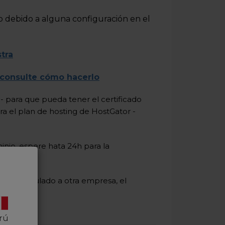
o debido a alguna configuración en el
tra
consulte cómo hacerlo
r
- para que pueda tener el certificado
ra el plan de hosting de HostGator -
inio, espere hata 24h para la
o está vinculado a otra empresa, el
rú