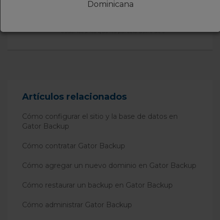
Dominicana
¿Fue útil este artículo?
Usuarios a los que les pareció útil: 0 de 0
Artículos relacionados
Cómo configurar el sitio y la base de datos en
Gator Backup
Cómo contratar Gator Backup
Cómo agregar un nuevo dominio en Gator Backup
Cómo restaurar un backup en Gator Backup
Cómo administrar Gator Backup