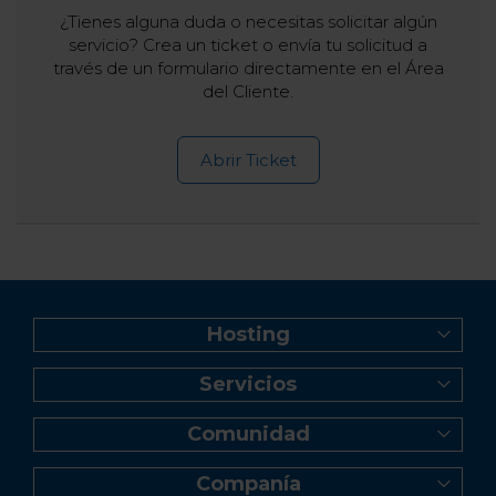
¿Tienes alguna duda o necesitas solicitar algún
servicio? Crea un ticket o envía tu solicitud a
través de un formulario directamente en el Área
del Cliente.
Abrir Ticket
Hosting
Web Hosting
Servicios
Creador de Sitios
Registro de dominio
Reseller Hosting
Comunidad
Transferencia de dominio
Servidor VPS
Blog
Correo profesional Titan
Servidor Dedicado Linux
Companía