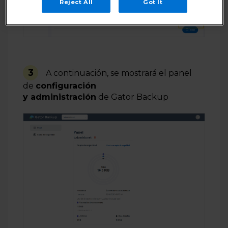
Reject All
Got It
3
A continuación,
se mostrará
el
panel
de
configuración
y
administración
de
Gator
Backup