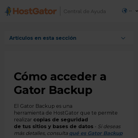
--
Artículos en esta sección
Qué es Gator Backup y cómo funciona
Cómo contratar Gator Backup
Cómo cambiar el plan de Gator Backup
Cómo acceder a
Cómo acceder a Gator Backup
Gator Backup
Cómo administrar Gator Backup
Cómo configurar el sitio y la base de datos en Gator
El Gator Backup es una
Backup
herramienta de HostGator que te permite
Cómo agregar un nuevo dominio en Gator Backup
realizar
copias de seguridad
de tus sitios y bases de datos
-
Si deseas
Cómo agregar las IPs de Gator Backup en el hosting
más detalles, consulta
qué es Gator Backup