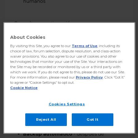
humanos
Consulta a continuación:
Ventajas
About Cookies
By visiting this Site, you agree to our
Terms of Use
, including its
Cómo funciona
choice of law, forum selection, dispute resolution, and class-action
waiver provisions. You also agree to our use of cookies and other
technologies that monitor your use of the Site. Your interactions on
Características de los planes
the Site may be recorded or monitored by us or a third party with
which we work. If you do not agree to this, please do not use our Site.
For more information, please read our
Privacy Policy
. Click “Got It”
to agree or “Cookie Settings” to opt out.
Cookie Notice
Cookies Settings
Ventajas
Reject All
Got It
Backup automático
- después de