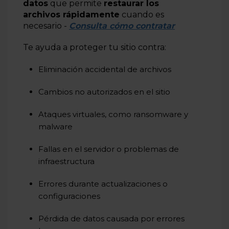
datos
que permite
restaurar los
Cómo gestionar los backups automáticos en Gator
archivos rápidamente
cuando es
Backup
necesario -
Consulta cómo contratar
Cómo visualizar el historial de backups en Gator
Backup
Te ayuda a proteger tu sitio contra:
Más información
Eliminación accidental de archivos
Cambios no autorizados en el sitio
Ataques virtuales, como ransomware y
malware
Fallas en el servidor o problemas de
infraestructura
Errores durante actualizaciones o
configuraciones
Pérdida de datos causada por errores