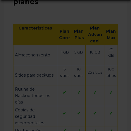
planes
Características
Plan
Plan
Plan
Plan
Advan
Core
Plus
Max
ced
25
1 GB
5 GB
10 GB
Almacenamiento
GB
5
10
100
25 sitios
Sitios para backups
sitios
sitios
sitios
Rutina de
✓
✓
✓
✓
Backup todos los
días
Copias de
✓
✓
✓
✓
seguridad
incrementales
Restauración
✓
✓
✓
✓