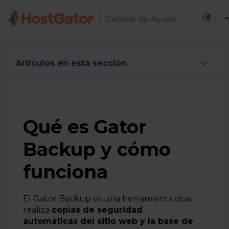
--
Artículos en esta sección
Qué es Gator Backup y cómo funciona
Cómo contratar Gator Backup
Cómo cambiar el plan de Gator Backup
Qué es Gator
Cómo acceder a Gator Backup
Backup y cómo
Cómo administrar Gator Backup
funciona
Cómo configurar el sitio y la base de datos en Gator
Backup
Cómo agregar un nuevo dominio en Gator Backup
El Gator Backup es una herramienta que
realiza
copias de seguridad
Cómo agregar las IPs de Gator Backup en el hosting
automáticas del sitio web y la base de