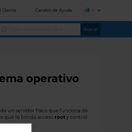
l Cliente
Canales de Ayuda
--
tema operativo
de un servidor físico que funciona de
lo que le brinda acceso
root
y control