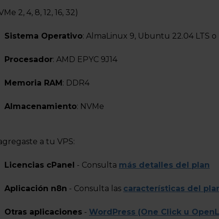
Me 2, 4, 8, 12, 16, 32)
Sistema Operativo
:
AlmaLinux 9, Ubuntu 22.04 LTS o
Procesador
: AMD EPYC 9J14
Memoria RAM
: DDR4
Almacenamiento
: NVMe
 agregaste a tu VPS:
Licencias cPanel
- Consulta
más detalles del plan
Aplicación n8n
- Consulta las
características del pla
Otras aplicaciones
-
WordPress (One Click u OpenLi