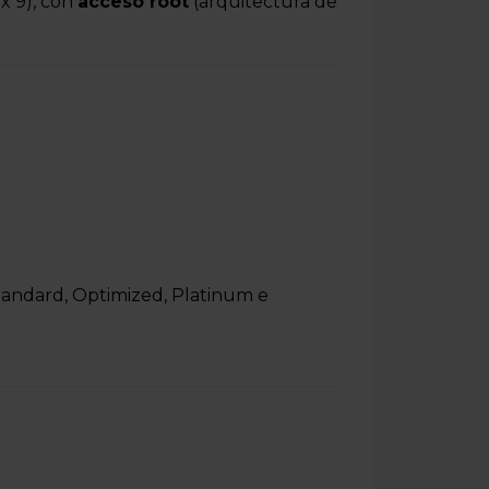
x 9), con
acceso root
(arquitectura de
Standard, Optimized, Platinum e