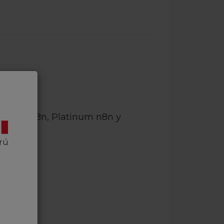
ación
imized n8n, Platinum n8n y
rú