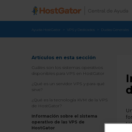
Ayuda HostGator
VPS y Dedicados
Dudas Generales
Artículos en esta sección
Cuáles son los sistemas operativos
disponibles para VPS en HostGator
I
¿Qué es un servidor VPS y para qué
d
sirve?
¿Qué es la tecnología KVM de la VPS
de HostGator?
U
Información sobre el sistema
fo
operativo de las VPS de
to
HostGator