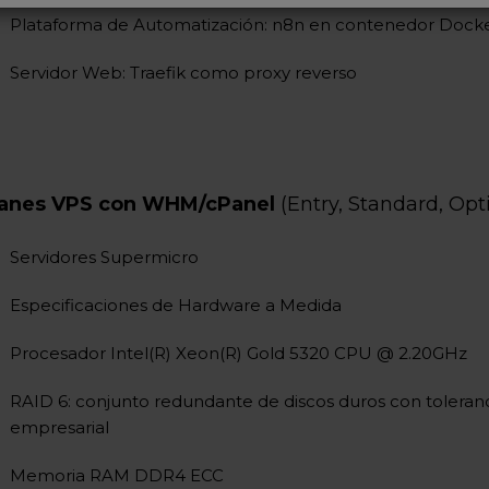
Plataforma de Automatización: n8n en contenedor Dock
Servidor Web: Traefik como proxy reverso
lanes VPS con WHM/cPanel
(Entry, Standard, Op
Servidores Supermicro
Especificaciones de Hardware a Medida
Procesador
Intel(R) Xeon(R) Gold 5320 CPU @ 2.20GHz
RAID 6: conjunto redundante de discos duros con toleranci
empresarial
Memoria RAM DDR4 ECC