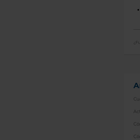
¿Fu
A
Cuá
Ac
Có
Có