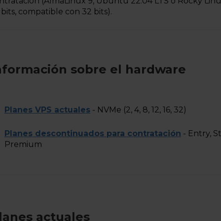
ntratación (AlmaLinux 9, Ubuntu 22.04 LTS o Rocky Linu
 bits, compatible con 32 bits).
nformación sobre el hardware
Planes VPS actuales
- NVMe (2, 4, 8, 12, 16, 32)
Planes descontinuados para contratación
- Entry, 
Premium
lanes actuales