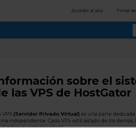
Acceder al sitio
Portal de
nformación sobre el sis
e las VPS de HostGator
n VPS
(Servidor Privado Virtual)
es una parte dedicada 
rma independiente. Cada VPS está aislado de los demás, 
tal sobre su espacio virtual.