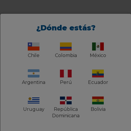
Artículos relacionados
¿Dónde estás?
Cómo cambiar el plan de correo electrónico Titan
Cómo cambiar el plan de hosting
Chile
Colombia
México
Cómo acceder al Portal del Cliente en HostGator
Cómo cambiar la contraseña del cPanel
Cómo verificar el espacio en disco del hospedaje o
Argentina
Perú
Ecuador
servidor
Uruguay
República
Bolivia
Dominicana
¿No encontraste lo que
necesitas?