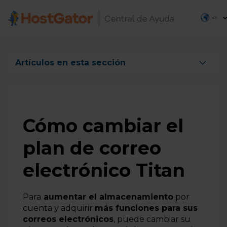
--
Artículos en esta sección
Cómo acceder al correo electrónico Titan en
HostGator
Cómo contratar más cuentas de correo electrónico
Titan
Cómo cambiar el
Cómo configurar y administrar la Autenticación de dos
plan de correo
Factores (2FA) en el correo electrónico de Titan
Cómo iniciar sesión en Titan usando la autenticación de
electrónico Titan
dos factores (2FA)
Cómo usar el correo electrónico Titan en el teléfono
Para
aumentar el almacenamiento
por
celular
cuenta y adquirir
más funciones para sus
¿Cuál es la diferencia entre los planes de correo
correos electrónicos
, puede cambiar su