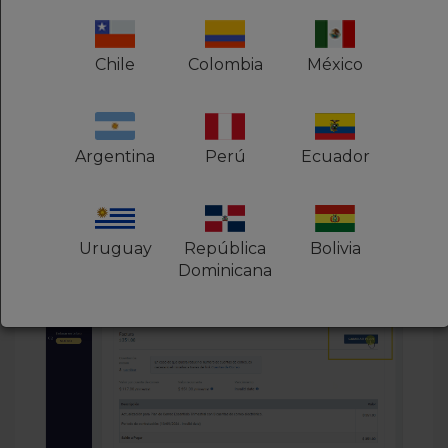
Chile
Colombia
México
9
En "Descripción",
revise la
información de contratación
Argentina
Perú
Ecuador
10
Para completar la solicitud, haga clic
en
Cambiar plan
Uruguay
República
Bolivia
Dominicana