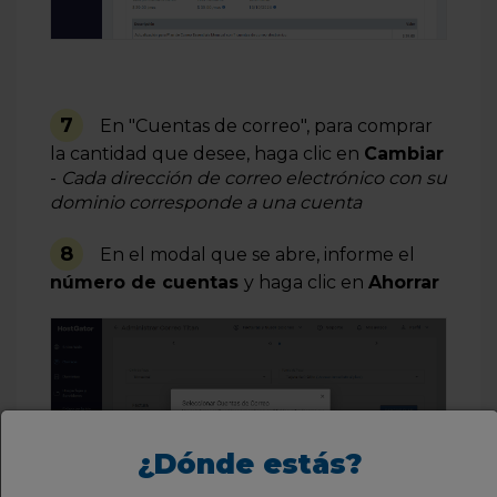
7
En "Cuentas de correo", para comprar
la cantidad que desee, haga clic en
Cambiar
-
Cada dirección de correo electrónico con su
dominio corresponde a una cuenta
8
En el modal que se abre, informe el
número de cuentas
y haga clic en
Ahorrar
¿Dónde estás?