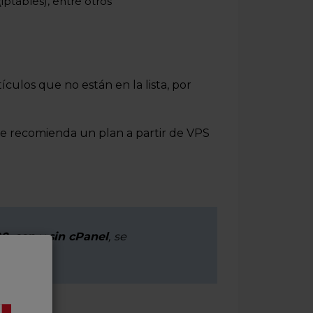
iptables), entre otros
ículos que no están en la lista, por
 se recomienda un plan a partir de VPS
0
,
con
y
sin cPanel
,
se