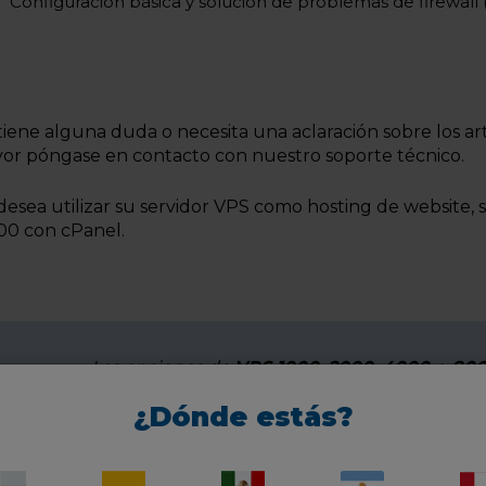
Configuración básica y solución de problemas de firewall (
 tiene alguna duda o necesita una aclaración sobre los art
vor póngase en contacto con nuestro soporte técnico.
 desea utilizar su servidor VPS como hosting de website,
00 con cPanel.
Las opciones de
VPS 1000
,
2000
,
4000
e
800
descontinuaron
¿Dónde estás?