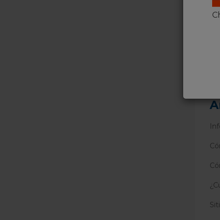
Ch
¿Fu
A
In
Cóm
Có
¿C
Sit