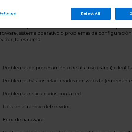
Settings
Reject All
G
 estos casos, nuestros administradores solo se ocuparan 
rdware, sistema operativo o problemas de configuración
rvidor, tales como:
Problemas de procesamiento de alta uso (carga) o lentitu
Problemas básicos relacionados con website (errores inter
Problemas relacionados con la red;
Falla en el reinicio del servidor;
Error de hardware;