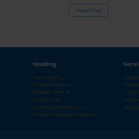
Iniciar Chat
Hosting
Servi
Web Hosting
Regist
Creador de Sitios
Transf
Reseller Hosting
Correo 
Servidor VPS
Certifi
Servidor Dedicado Linux
Backup
Servidor Dedicado Windows