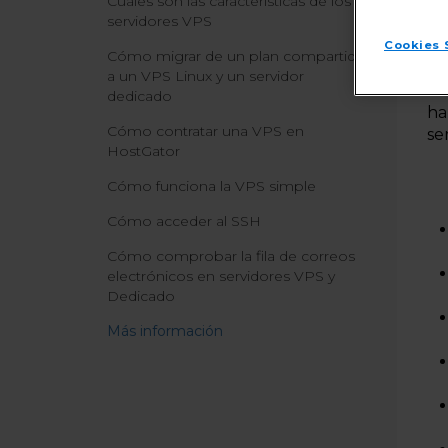
Cuáles son las características de los
servidores VPS
Cookies 
Cómo migrar de un plan compartido
a un VPS Linux y un servidor
En
dedicado
ha
Cómo contratar una VPS en
se
HostGator
Cómo funciona la VPS simple
Cómo acceder al SSH
Cómo comprobar la fila de correos
electrónicos en servidores VPS y
Dedicado
Más información