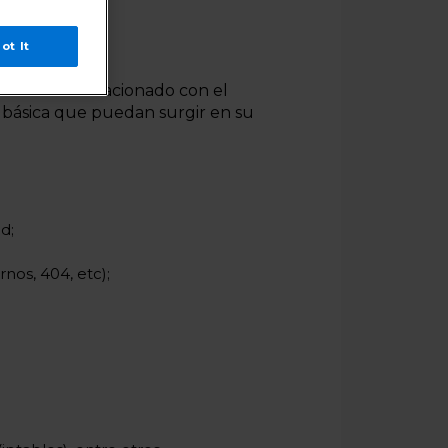
ot It
de todo lo relacionado con el
 básica que puedan surgir en su
d;
nos, 404, etc);