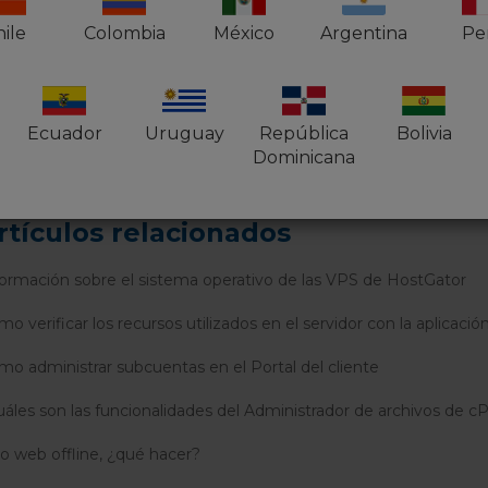
ile
Colombia
México
Argentina
Pe
e útil este artículo?
Usuarios a los que les pareció útil: 0 de 0
Ecuador
Uruguay
República
Bolivia
Dominicana
rtículos relacionados
formación sobre el sistema operativo de las VPS de HostGator
o verificar los recursos utilizados en el servidor con la aplicaci
mo administrar subcuentas en el Portal del cliente
uáles son las funcionalidades del Administrador de archivos de c
io web offline, ¿qué hacer?