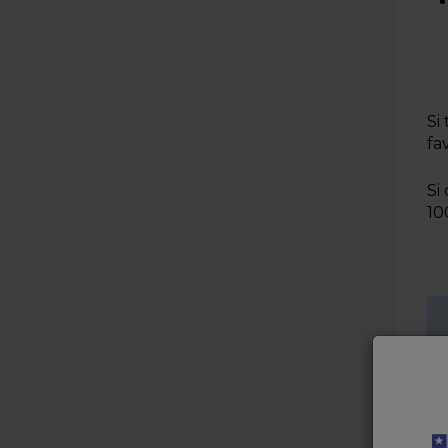
Si
fa
Si
10