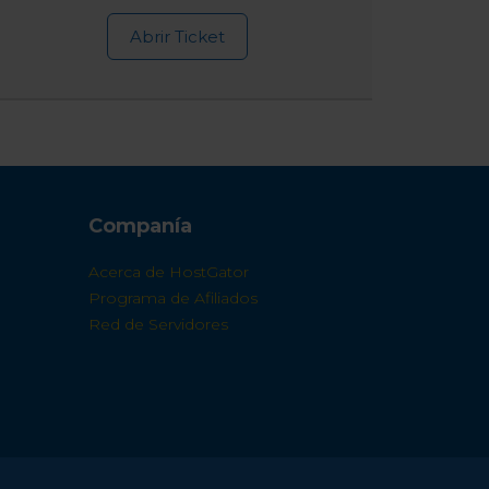
Abrir Ticket
Companía
Acerca de HostGator
Programa de Afiliados
Red de Servidores