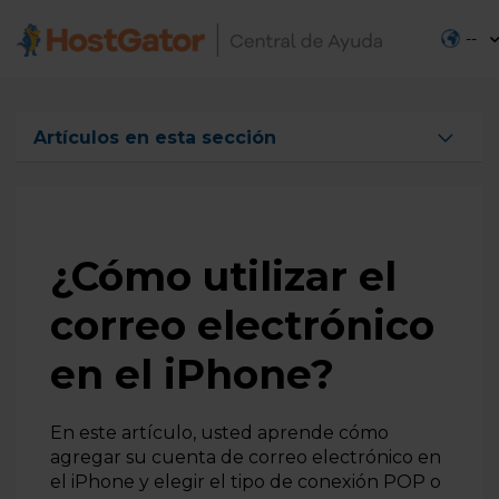
--
Artículos en esta sección
Cómo hacer que un correo electrónico sea aprobado
previamente sin someterse a los filtros antispam de
Outlook
Cómo configurar la recepción y envío de correos
¿Cómo utilizar el
electrónicos en el aplicativo Gmail
correo electrónico
Cómo utilizar el correo electrónico en Outlook 2016
Cómo utilizar el correo electrónico en Android móvil
en el iPhone?
¿Cómo utilizar el correo electrónico en el iPhone?
En este artículo, usted aprende cómo
Enviar archivos grandes con Outlook
agregar su cuenta de correo electrónico en
¿Cómo utilizar un correo electrónico en Apple Mail?
el iPhone y elegir el tipo de conexión POP o