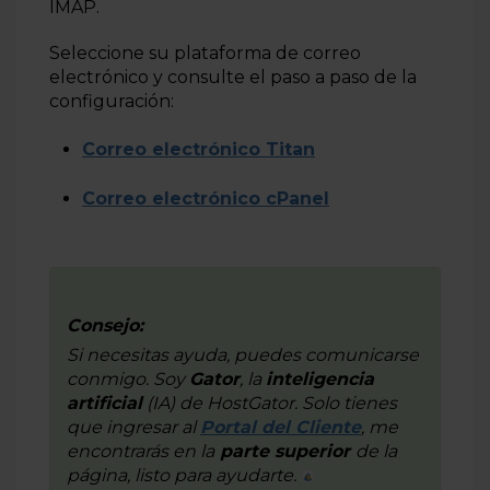
IMAP.
Cómo configurar una cuenta de correo electrónico en
Outlook 2013
Seleccione su plataforma de correo
¿Cómo utilizar el correo electrónico en Outlook 2010?
electrónico y consulte el paso a paso de la
configuración:
Cómo configurar una cuenta de correo electrónico en
Outlook 2007
Correo electrónico Titan
Más información
Correo electrónico cPanel
Consejo:
Si necesitas ayuda, puedes comunicarse
conmigo. Soy
Gator
, la
inteligencia
artificial
(IA) de
HostGator
. Solo tienes
que ingresar al
Portal del Cliente
, me
encontrarás en la
parte superior
de la
página, listo para ayudarte.