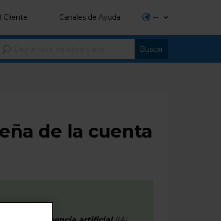
l Cliente
Canales de Ayuda
--
eña de la cuenta
ator
, la
inteligencia artificial
(IA)