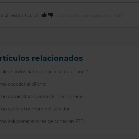
e útil este artículo?
Usuarios a los que les pareció útil: 0 de 1
rtículos relacionados
uáles son los datos de acceso de cPanel?
mo acceder al cPanel
mo administrar cuentas FTP en cPanel
mo saber el nombre del servidor
mo solucionar errores de conexión FTP