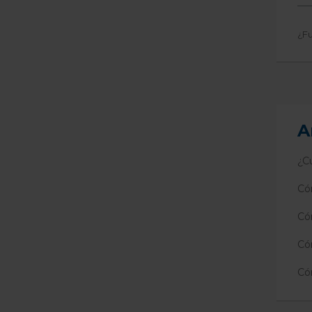
¿Fu
A
¿C
Có
Có
Có
Có