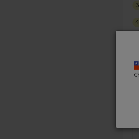
3
4
Ch