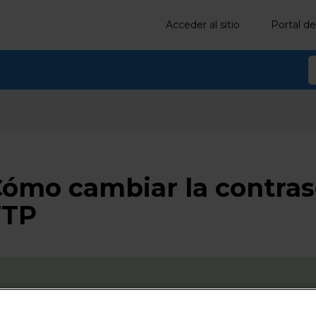
Acceder al sitio
Portal de
ómo cambiar la contras
FTP
Consejo:
Si necesitas ayuda, puedes comunicarse conmigo. Soy
G