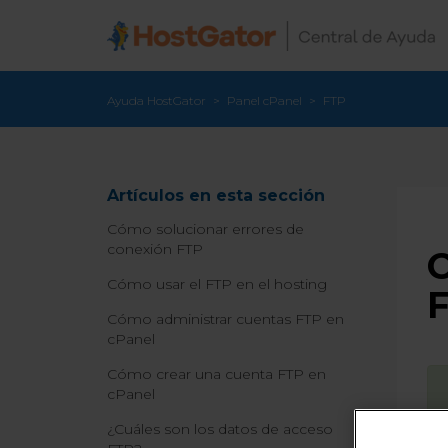
Ayuda HostGator
Panel cPanel
FTP
Artículos en esta sección
Cómo solucionar errores de
conexión FTP
C
Cómo usar el FTP en el hosting
Cómo administrar cuentas FTP en
cPanel
Cómo crear una cuenta FTP en
cPanel
¿Cuáles son los datos de acceso