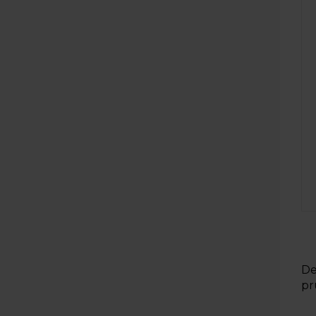
De
pr