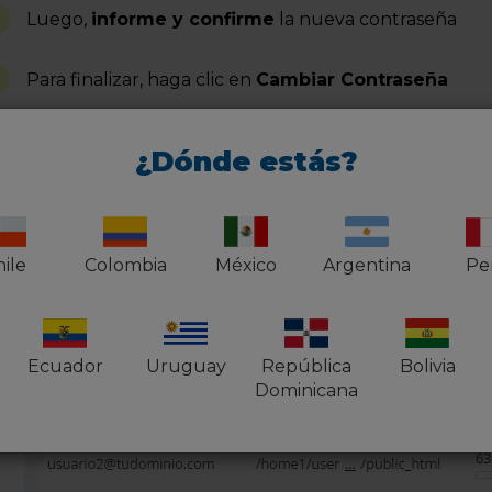
Luego,
informe y confirme
la nueva contraseña
Para finalizar, haga clic en
Cambiar Contraseña
¿Dónde estás?
ile
Colombia
México
Argentina
Pe
Ecuador
Uruguay
República
Bolivia
Dominicana