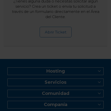
¿Tienes alguna duda o necesitas solicitar algún
servicio? Crea un ticket o envía tu solicitud a
través de un formulario directamente en el Área
del Cliente.
Abrir Ticket
Hosting
Web Hosting
Servicios
Creador de Sitios
Registro de dominio
Reseller Hosting
Comunidad
Transferencia de dominio
Servidor VPS
Blog
Correo profesional Titan
Servidor Dedicado Linux
Companía
Videos tutoriales
Certificados SSL
Servidor Dedicado Windows