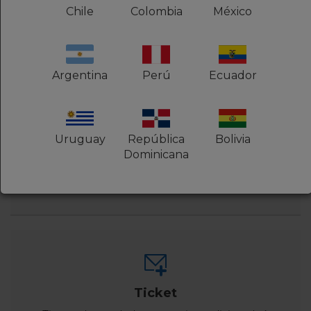
Chile
Colombia
México
Ventas en línea
Argentina
Perú
Ecuador
¿Dudas sobre productos y/o servicios? ¡Ponte en
contacto con uno de nuestros consultores y
conoce cuál es la mejor solución para tu
negocio!
Uruguay
República
Bolivia
Dominicana
Hablar con un consultor
Ticket