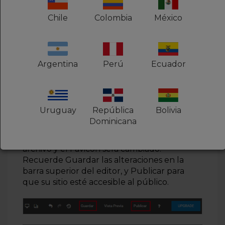
Chile
Colombia
México
Será necesario que guarde el sitio antes de
realizar esta alteración. Haga clic en el botón
“Guardar mi sitio”:
Argentina
Perú
Ecuador
Uruguay
República
Bolivia
Dominicana
Una vez guardado solo tendrá que subir el
archivo y el Favicon será cambiado.
Recuerde Guardar las alteraciones en la
barra superior del editor, y Publicar para
que su sitio esté accesible al público.