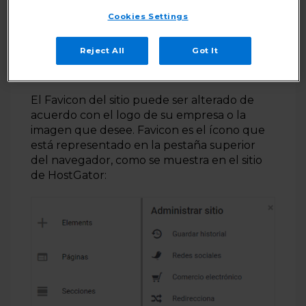
Consulte,
cómo recrear tu sitio
Cookies Settings
web con el Nuevo Creador de
Sitios Web con IA
Reject All
Got It
El Favicon del sitio puede ser alterado de
acuerdo con el logo de su empresa o la
imagen que desee. Favicon es el ícono que
está representado en la pestaña superior
del navegador, como se muestra en el sitio
de HostGator: