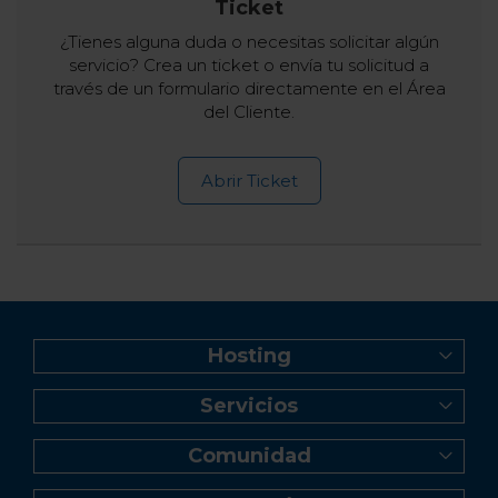
Ticket
¿Tienes alguna duda o necesitas solicitar algún
servicio? Crea un ticket o envía tu solicitud a
través de un formulario directamente en el Área
del Cliente.
Abrir Ticket
Hosting
Web Hosting
Servicios
Creador de Sitios
Registro de dominio
Reseller Hosting
Comunidad
Transferencia de dominio
Servidor VPS
Blog