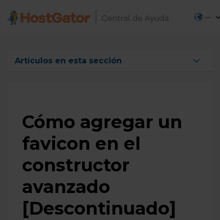
--
Artículos en esta sección
Cómo agregar un favicon en el constructor
avanzado [Descontinuado]
Cómo crear menús y organizar la navegación
constructor avanzado [Descontinuado]
Cómo agregar un
Restablecer el tema constructor avanzado
favicon en el
[Descontinuado]
Secciones del constructor avanzado [Descontinuado]
constructor
avanzado
[Descontinuado]