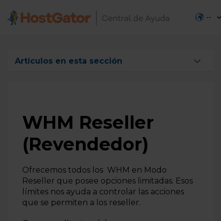
--
Artículos en esta sección
¿Qué significa tener acceso root al servidor?
Cómo acceder al WHM
Cómo acceder a cPanel desde WHM
WHM Reseller
WHM Reseller (Revendedor)
(Revendedor)
¿Que es WHM?
El primer paso antes de utilizar la cuenta principal
Ofrecemos todos los WHM en Modo
cPanel
Reseller que posee opciones limitadas. Esos
Limitar los iconos que aparecen en cPanel
límites nos ayuda a controlar las acciones
que se permiten a los reseller.
¿Puedo obtener una copia de los registros de correo
electrónico?