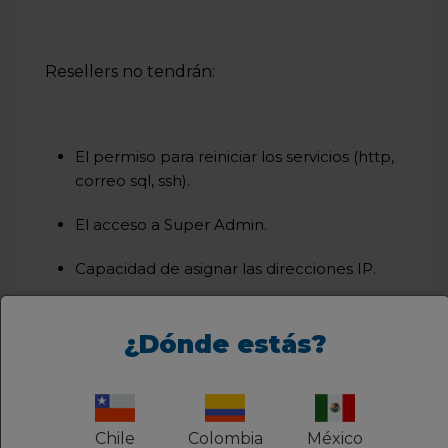
Resellers no tendrán:
El permiso para reiniciar los servicios (http,
correo sql, ssh).
El acceso a Super Admin.
Capacidad de asignar las direcciones IP.
Herramienta de backup Automatizada de
WHM.
¿Dónde estás?
Chile
Colombia
México
¿Fue útil este artículo?