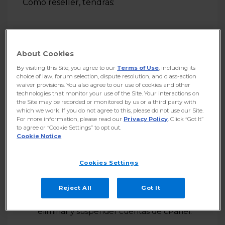
Como reseller, tendrás:
About Cookies
By visiting this Site, you agree to our
Terms of Use
, including its
choice of law, forum selection, dispute resolution, and class-action
waiver provisions. You also agree to our use of cookies and other
technologies that monitor your use of the Site. Your interactions on
the Site may be recorded or monitored by us or a third party with
which we work. If you do not agree to this, please do not use our Site.
For more information, please read our
Privacy Policy
. Click “Got It”
to agree or “Cookie Settings” to opt out.
Cookie Notice
Cookies Settings
Reject All
Got It
Herramientas necesarias para crear,
eliminar y suspender cuentas de cPanel.