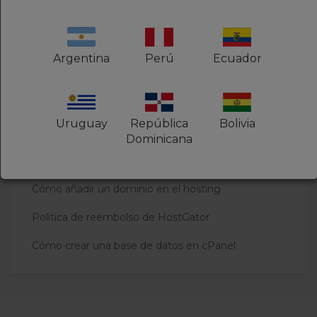
Usuarios a los que les pareció útil: 0 de 0
Argentina
Perú
Ecuador
Artículos relacionados
Uruguay
República
Bolivia
¿Qué es un plan de reseller?
Dominicana
¿Que es WHM?
Cómo añadir un dominio en el hosting
Política de reembolso de HostGator
Cómo crear una base de datos en cPanel