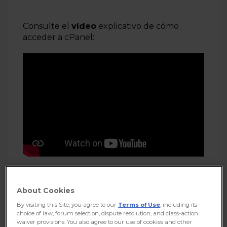
Consulte el
vídeo
explicativo de cómo
acceder a cPanel:
About Cookies
Planes con y sin cPanel
By visiting this Site, you agree to our
Terms of Use
, including its
choice of law, forum selection, dispute resolution, and class-action
waiver provisions. You also agree to our use of cookies and other