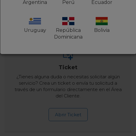
Argentina
Perú
Ecuador
Hablar con un consultor
Uruguay
República
Bolivia
Dominicana
Ticket
¿Tienes alguna duda o necesitas solicitar algún
servicio? Crea un ticket o envía tu solicitud a
través de un formulario directamente en el Área
del Cliente.
Abrir Ticket