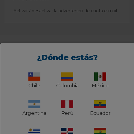
Activar / desactivar la advertencia de cuota e-mail
¿No encontraste lo que
necesitas?
¿Dónde estás?
Chile
Colombia
México
Atención al Cliente
¿Ya eres cliente? Comunicate directamente con
nuestros analistas. Accede a nuestro chat en
Argentina
Perú
Ecuador
línea y recibe las orientaciones técnicas o el
soporte financiero que necesitas.