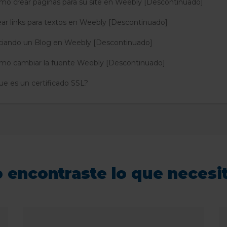
mo crear páginas para su site en Weebly [Descontinuado]
ear links para textos en Weebly [Descontinuado]
iciando un Blog en Weebly [Descontinuado]
mo cambiar la fuente Weebly [Descontinuado]
ue es un certificado SSL?
 encontraste lo que necesi