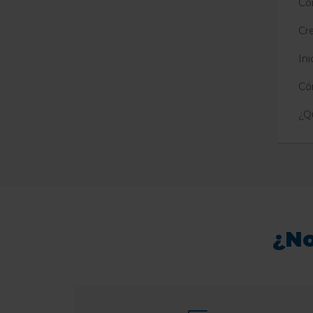
Co
Cr
In
Có
¿Q
¿No