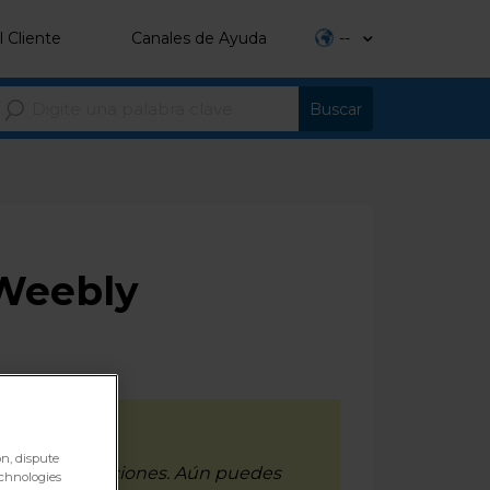
l Cliente
Canales de Ayuda
--
 Weebly
on, dispute
cibe actualizaciones. Aún puedes
echnologies