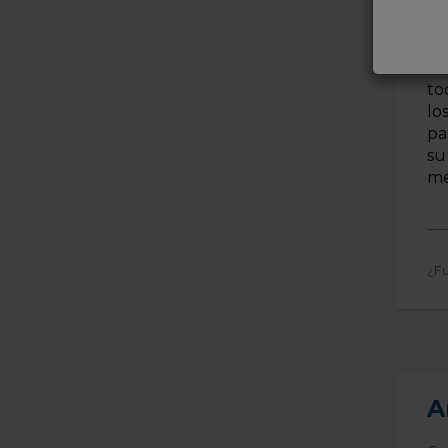
es
Co
to
lo
pa
su
me
¿Fu
A