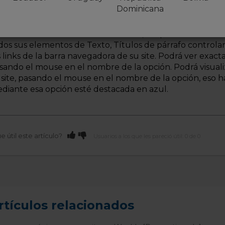
Dominicana
ta simplemente controlando una parte diferente del site
mo lo mencionamos anteriormente, la opción "
Texto de
dos sus elementos de Texto, Títulos de párrafo controlan
s links de la barra navegadora de su site. Podrá ver exac
sando el mouse en el nombre de la opción. Podrá visual
 site, pasando el mouse en el nombre de la opción, eso 
diante esa opción esté destacada en azul.
e útil este artículo?
Usuarios a los que les pareció útil: 0 de 0
rtículos relacionados