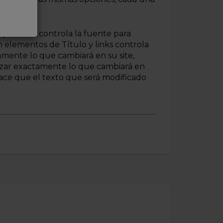
.
 párrafo
" controla la fuente para
 elementos de Título y links controla
tamente lo que cambiará en su site,
izar exactamente lo que cambiará en
hace que el texto que será modificado