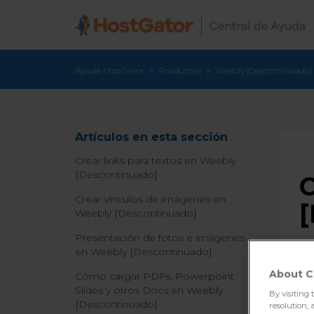
Ayuda HostGator
Productos
Weebly [Descontinuado]
Artículos en esta sección
Crear links para textos en Weebly
[Descontinuado]
C
Crear vínculos de imágenes en
[
Weebly [Descontinuado]
Presentación de fotos e imágenes
en Weebly [Descontinuado]
About C
Cómo cargar PDFs, Powerpoint
Slides y otros Docs en Weebly
By visiting 
[Descontinuado]
resolution, 