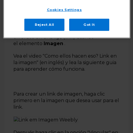
Sitios Web con IA
Cookies Settings
Reject All
Got It
Es fácil transformar cualquier foto agregada
en el site en una liga (link) usando
el elemento
Imagen
.
Vea el video "Como ellos hacen eso? Link en
la imagen" (en inglés) y lea la siguiente guia
para aprender cómo funciona.
Para crear un link de imagen, haga clic
primero en la imagen que desea usar para el
link.
Después haga clic en la opción "Vincular" en