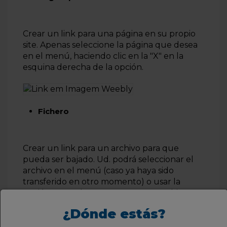
Crear un link para una página en su propio
site. Apenas seleccione la página que desea
en el menú, haciendo clic en la "X" en la
esquina derecha de la opción.
Fichero
Crear un link para un archivo para que
pueda ser bajado. Ud. podrá seleccionar el
archivo en el menú (caso ya haya sido
transferido en otro momento) o usar la
opción en azul "cargar un nuevo archivo".
¿Dónde estás?