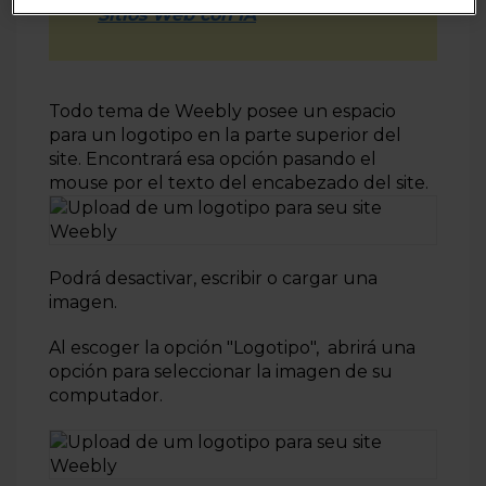
Sitios Web con IA
Todo tema de Weebly posee un espacio
para un logotipo en la parte superior del
site. Encontrará esa opción pasando el
mouse por el texto del encabezado del site.
Podrá desactivar, escribir o cargar una
imagen.
Al escoger la opción "Logotipo", abrirá una
opción para seleccionar la imagen de su
computador.