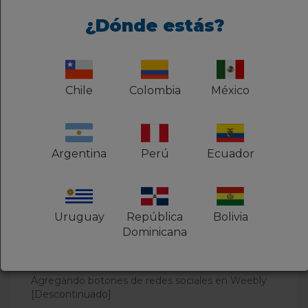
parecerá fuera de contexto.
¿Dónde estás?
Si Ud no tiene un logotipo (y no desarrollará
uno), pero quiere tener un visión estilizada
de su site, le recomendamos que use la
opción "Texto" y utilice "Diseño > Cambiar
Chile
Colombia
México
fuente > Título del site.
¿Fue útil este artículo?
Argentina
Perú
Ecuador
Usuarios a los que les pareció útil: 0 de 0
Uruguay
República
Bolivia
Dominicana
Artículos relacionados
Agregando botones de redes sociales en Weebly
[Descontinuado]