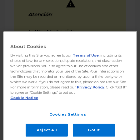
Cómo agregar un Favicon en Weebly [Descontinuado]
Atención
:
Cómo publicar el sitio en el Creador de Sitios Weebly
[Descontinuado]
El
Weebly
ha sido
Cómo cargar una Galería de imágenes en Weebly
descontinuado
y ya no recibe
[Descontinuado]
About Cookies
actualizaciones. Aún puedes
usarlo, pero no tendrá nuevos
By visiting this Site, you agree to our
Terms of Use
, including its
Más información
choice of law, forum selection, dispute resolution, and class-action
recursos.
waiver provisions. You also agree to our use of cookies and other
technologies that monitor your use of the Site. Your interactions on
the Site may be recorded or monitored by us or a third party with
which we work. If you do not agree to this, please do not use our Site.
For more information, please read our
Privacy Policy
. Click “Got It”
to agree or “Cookie Settings” to opt out.
Si deseas crear un nuevo sitio
Cookie Notice
web o cambiar el que ya tienes,
te recomendamos usar el
Nuevo
Cookies Settings
Creador de Sitios Web con IA
-
Consulte,
cómo recrear tu sitio
Reject All
Got It
web con el Nuevo Creador de