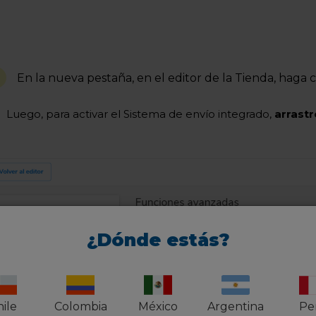
En la nueva pestaña, en el editor de la Tienda, haga c
Luego, para activar el Sistema de envío integrado,
arrastr
¿Dónde estás?
ile
Colombia
México
Argentina
Pe