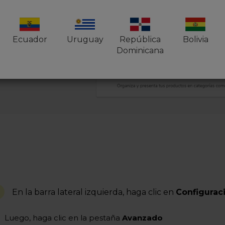
Ecuador
Uruguay
República
Bolivia
Dominicana
En la barra lateral izquierda, haga clic en
Configurac
Luego, haga clic en la pestaña
Avanzado