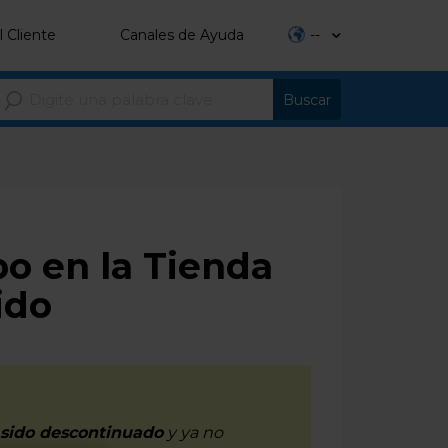
l Cliente
Canales de Ayuda
--
o en la Tienda
ido
 sido descontinuado
y ya no