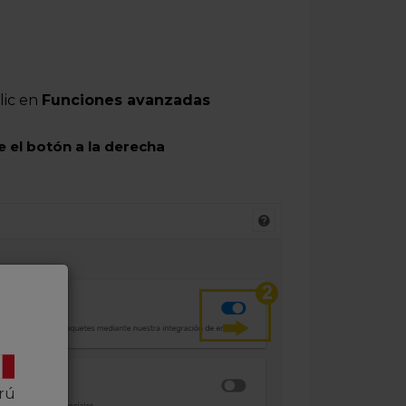
lic en
Funciones avanzadas
e el botón a la derecha
rú