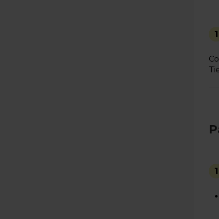
1
Co
Ti
P
1