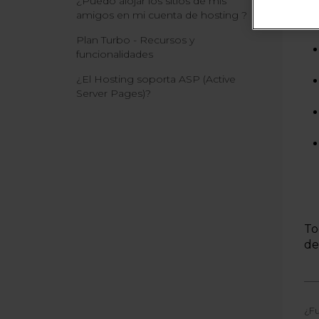
¿Puedo alojar los sitios de mis
amigos en mi cuenta de hosting ?
Plan Turbo - Recursos y
funcionalidades
¿El Hosting soporta ASP (Active
Server Pages)?
To
de
¿Fu