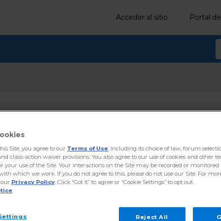
Acceder al sitio
Portal de
Cuántos sitios puedo al
ookies
cuenta?
this Site, you agree to our
Terms of Use
, including its choice of law, forum selecti
and class-action waiver provisions. You also agree to our use of cookies and other t
r your use of the Site. Your interactions on the Site may be recorded or monitored 
 with which we work. If you do not agree to this, please do not use our Site. For mo
 our
Privacy Policy
. Click “Got It” to agree or “Cookie Settings” to opt out.
 número de sitios que puede alojar en su cuenta depen
tice
anes:
Settings
Reject All
G