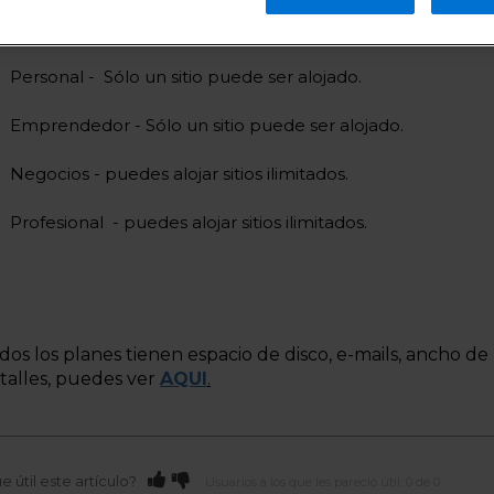
Personal - Sólo un sitio puede ser alojado.
Emprendedor - Sólo un sitio puede ser alojado.
Negocios - puedes alojar sitios ilimitados.
Profesional - puedes alojar sitios ilimitados.
dos los planes tienen espacio de disco, e-mails, ancho de 
talles, puedes ver
AQUI
.
e útil este artículo?
Usuarios a los que les pareció útil: 0 de 0