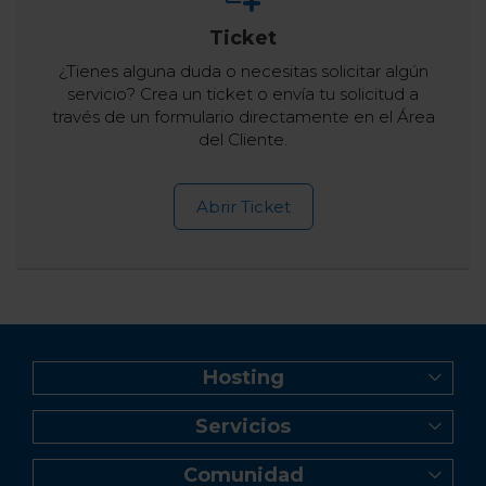
Ticket
¿Tienes alguna duda o necesitas solicitar algún
servicio? Crea un ticket o envía tu solicitud a
través de un formulario directamente en el Área
del Cliente.
Abrir Ticket
Hosting
Web Hosting
Servicios
Creador de Sitios
Registro de dominio
Reseller Hosting
Comunidad