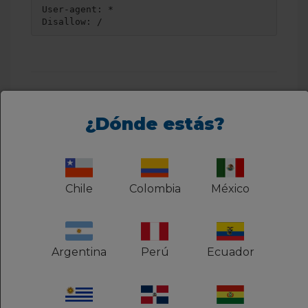
User-agent
: *
Disallow
: /
¿Dónde estás?
Cómo bloquear acceso de
robots en carpeta y
directorios específicos
Chile
Colombia
México
También es posible evitar que los robots
rastreen partes de su sitio web,
permitiéndoles rastrear otras secciones.
Argentina
Perú
Ecuador
En el siguiente ejemplo se pedirá a los
motores de búsqueda y robots que no
rastreen la carpeta cgi-bin y otras carpetas