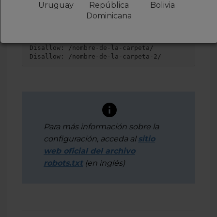
Uruguay
República
Bolivia
del sitio:
Dominicana
User-agent
: *
Disallow
: /
cgi
-bin
/
Disallow
: /
nombr
e
-de-la-carpeta
/
Disallow
: /
nombr
e
-de-la-carpeta
-
2/
Para
más
informa
ción
sobre
l
a
configur
ación
, ac
c
e
da
al
sit
io
web
oficial d
el
ar
ch
ivo
robots.txt
(e
n
inglés
)