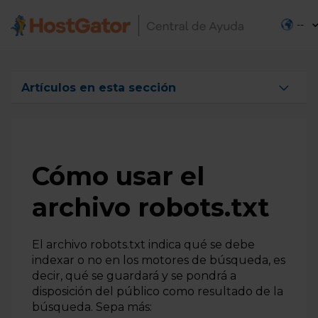
--
Artículos en esta sección
Cómo administrar los archivos del sitio web en un
equipo local
Cómo usar el archivo robots.txt
Cómo usar el
Cómo funcionan los permisos de archivos y carpetas
archivo robots.txt
¿Cómo puedo saber la dirección (URL), luego de haber
cargado un archivo?
¿Cómo enviar un archivo a mi hospedaje?
El archivo robots.txt indica qué se debe
indexar o no en los motores de búsqueda, es
Cómo cambiar el permiso de un archivo o carpeta
decir, qué se guardará y se pondrá a
Cómo reducir el número de inodos
disposición del público como resultado de la
búsqueda. Sepa más:
¿Cuáles son las funcionalidades del Administrador de