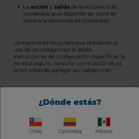
La
acción
o
salida
de la secuencia de
comandos (que depende de cómo se
llame a la secuencia de comandos).
La mayoría de los scripts que requieren el
uso de un trabajo cron le darán
instrucciones de configuración específicas. Si
no está seguro, consulte con el autor de su
script antes de agregar un trabajo cron.
Cron Job Limits
¿Dónde estás?
Planes compartidos
(Personal,
Emprendedor, Negocios, Turbo y
Reseller) - No se puede ejecutar un
trabajo cron con menos de 15 minutos.
Chile
Colombia
México