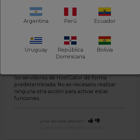
Servidores VPS y r Dedicado
- Puede
ejecutar un trabajo cron con cualquier
frecuencia.
Argentina
Perú
Ecuador
Uruguay
República
Bolivia
CURL, GET y WGET
Dominicana
CURL, GET y Wget se utilizan a menudo en
los trabajos cron y están habilitados en todos
los servidores de HostGator de forma
predeterminada. No es necesario realizar
ninguna otra acción para activar estas
funciones.
¿Fue útil este artículo?
Usuarios a los que les pareció útil: 0 de 0