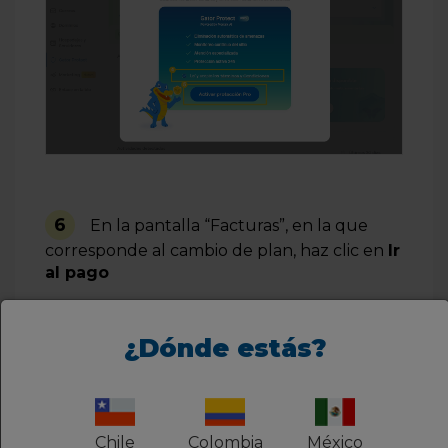
6
En la pantalla
“
F
acturas”, en
la que
corresponde
al cambio de plan
, haz clic en
Ir
al pago
¿Dónde estás?
Chile
Colombia
México