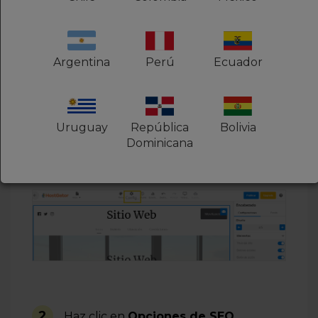
Consulte,
cómo recrear su sitio
web con el Nuevo Creador de
Sitios Web con IA
Argentina
Perú
Ecuador
Uruguay
República
Bolivia
Dominicana
1
En el editor del Creador Rápido, en el
menú superior, haga clic en
Config
2
Haz clic en
Opciones de SEO