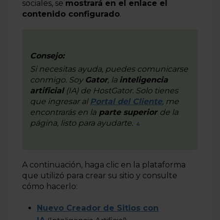
sociales, se
mostrará en el enlace el
Cómo añadir un menú en el Creador de Sitios con IA
contenido configurado
.
Cómo agregar WhatsApp en el Creador de Sitios
¿Cómo cambiar el diseño del sitio web en el Creador
de Sitios Rápido?
Consejo:
Si necesitas ayuda, puedes comunicarse
Cómo agregar y eliminar páginas mediante el Creador
conmigo. Soy
Gator
, la
inteligencia
de Sitios Rápido
artificial
(IA) de
HostGator
. Solo tienes
Más información
que ingresar al
Portal del Cliente
, me
encontrarás en la
parte superior
de la
página, listo para ayudarte.
A continuación, haga clic en la plataforma
que utilizó para crear su sitio y consulte
cómo hacerlo:
Nuevo Creador de Sitios con