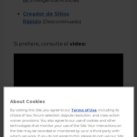
IA
(Inteligencia Artificial)
Creador de Sitios
Rápido
(Descontinuado)
Si prefiere, consulte el
video:
About Cookies
By visiting this Site, you agree to our
Terms of Use
, including its
choice of law, forum selection, dispute resolution, and class-action
waiver provisions. You also agree to our use of cookies and other
technologies that monitor your use of the Site. Your interactions on
the Site may be recorded or monitored by us or a third party with
which we work. If you do not agree to this, please do not use our Site.