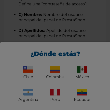
Defina una “contraseña de acceso”;
C) Nombre:
Nombre del usuario
principal del panel de PrestaShop.
D) Apellidos:
Apellido del usuario
principal del panel de PrestaShop.
¿Dónde estás?
Chile
Colombia
México
Argentina
Perú
Ecuador