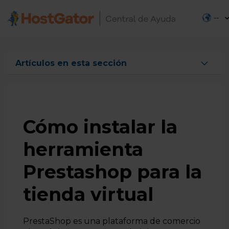
--
Artículos en esta sección
Cómo configurar Tomcat
Cómo instalar Tomcat
Cómo ver el uso de la CPU a través de SSH
Cómo instalar la
Cómo instalar Mautic
herramienta
Cómo instalar Laravel
Prestashop para la
Cómo limpiar el caché del navegador
Cómo configurar el PHPMailer
tienda virtual
Como optimizar el uso de recursos de CPU
PrestaShop es una plataforma de comercio
Guía de Optimización