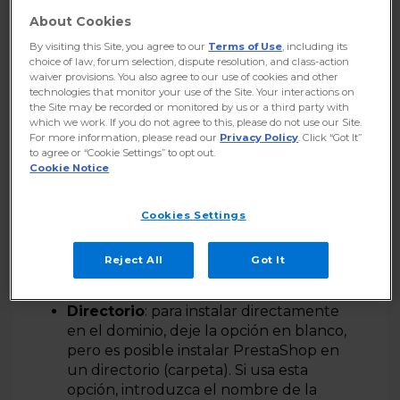
About Cookies
3
En la sección
Configuración
By visiting this Site, you agree to our
Terms of Use
, including its
introduzca los datos de dirección de su sitio:
choice of law, forum selection, dispute resolution, and class-action
waiver provisions. You also agree to our use of cookies and other
technologies that monitor your use of the Site. Your interactions on
A) Elija la URL de instalación
:
the Site may be recorded or monitored by us or a third party with
which we work. If you do not agree to this, please do not use our Site.
Seleccione protocolo
: elija cómo se
For more information, please read our
Privacy Policy
. Click “Got It”
to agree or “Cookie Settings” to opt out.
accederá al sitio. Por defecto usamos
Cookie Notice
siempre “
https://
” (con o SSL instalado en
el servidor – vea
Cómo activar el
certificado SSL gratuito)
;
Cookies Settings
Seleccione el dominio
: elija en qué
Reject All
Got It
dominio desea realizar la instalación;
Directorio
: para instalar directamente
en el dominio, deje la opción en blanco,
pero es posible instalar PrestaShop en
un directorio (carpeta). Si usa esta
opción, introduzca el nombre de la