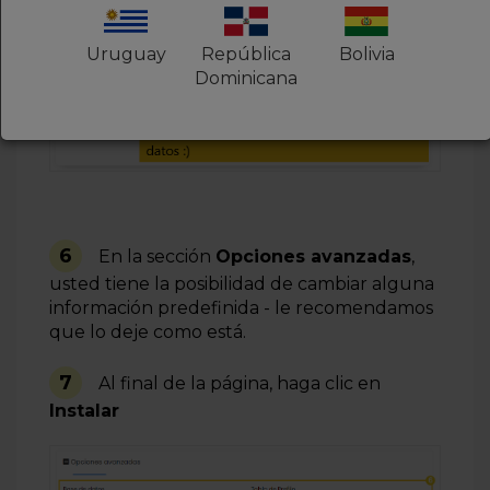
Uruguay
República
Bolivia
Dominicana
6
En la sección
Opciones avanzadas
,
usted tiene la posibilidad de cambiar alguna
información predefinida - le recomendamos
que lo deje como está.
7
Al final de la página, haga clic en
Instalar