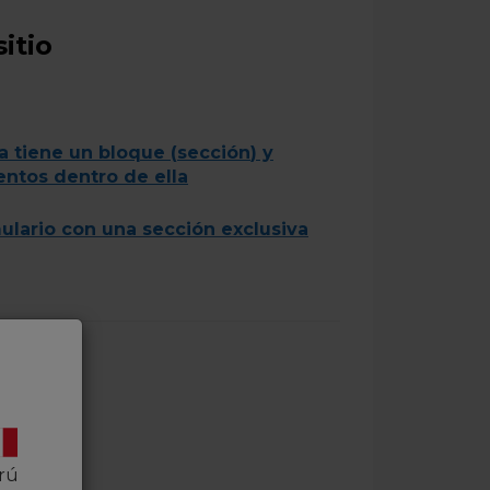
itio
a tiene un
bloque
(
sección
)
y
entos
dentro de ella
mulario con una sección exclusiva
rú