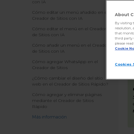
con IA
or
Cómo editar un menú añadido en el
About C
Creador de Sitios con IA
A 
By visiting 
ha
Cómo editar el menú en el Creador
resolution, 
that monito
de Sitios con IA
third party
please read
Cómo añadir un menú en el Creador
Cookie No
de Sitios con IA
Cómo agregar WhatsApp en el
Cookies 
Creador de Sitios
¿Cómo cambiar el diseño del sitio
web en el Creador de Sitios Rápido?
Cómo agregar y eliminar páginas
mediante el Creador de Sitios
Rápido
Más información