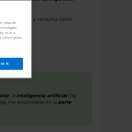
ón.
a crear tu sitio y consulta cómo
on, dispute
echnologies
by us or a
re information,
ot It
ator
, la
inteligencia artificial
(IA)
nte
, me encontrarás en la
parte