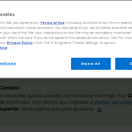
ganizar solicitudes y mantener un canal activo de atenci
ookies
continuación, haz clic en la plataforma que utilizaste par
this Site, you agree to our
Terms of Use
, including its choice of law, forum selecti
cerlo:
and class-action waiver provisions. You also agree to our use of cookies and other t
r your use of the Site. Your interactions on the Site may be recorded or monitored 
 with which we work. If you do not agree to this, please do not use our Site. For mo
Nuevo Creador de Sitios con IA
 our
Privacy Policy
. Click “Got It” to agree or “Cookie Settings” to opt out.
tice
Creador de Sitios Rápido
(Descontinuado)
Settings
Reject All
G
Consejo:
Si necesitas ayuda, puedes comunicarse conmigo. Soy
G
de
HostGator
. Solo tienes que ingresar al
Portal del Clie
superior
de la página, listo para ayudarte.