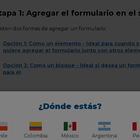
tapa 1: Agregar el formulario en el s
isten dos formas de agregar un
formulario
:
Opción 1:
Como un elemento
-
Ideal para cuando y
quiere
agregar el
formulario
junto con otros elem
Opción 2:
Como
un
bloque
- Ideal si desea un for
para él
¿Dónde estás?
pción 1: Como un elemento
ile
Colombia
México
Argentina
Pe