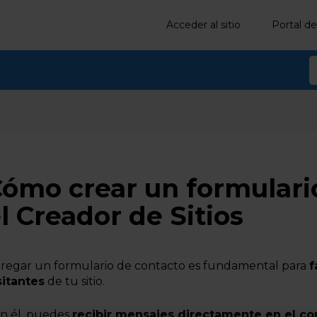
Acceder al sitio
Portal de
ómo crear un formulari
l Creador de Sitios
regar un formulario de contacto es fundamental para
f
sitantes
de tu sitio.
n él, puedes
recibir mensajes directamente en el co