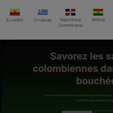
En el
Editor del Creador de Sitios con IA
, en la bar
gregar Elementos)
Ecuador
Uruguay
República
Bolivia
Dominicana