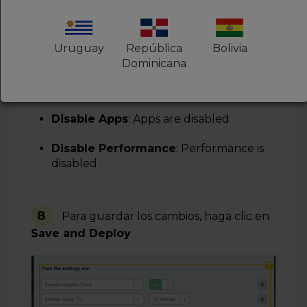
Browser Cache TTL
: 30 minutes
Always Online
: Off
Uruguay
República
Bolivia
Security Level
: High
Dominicana
Cache Level
: Bypass
Disable Apps
: Apps are disabled
Disable Performance
: Performance is
disabled
8
Para guardar los cambios, haga clic en
Save and Deploy